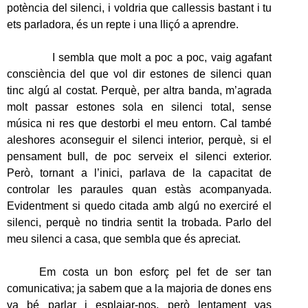
potència del silenci, i voldria que callessis bastant i tu
ets parladora, és un repte i una lliçó a aprendre.
I sembla que molt a poc a poc, vaig agafant
consciència del que vol dir estones de silenci quan
tinc algú al costat. Perquè, per altra banda, m’agrada
molt passar estones sola en silenci total, sense
música ni res que destorbi el meu entorn. Cal també
aleshores
aconseguir el silenci interior, perquè, si el
pensament bull, de poc serveix el silenci exterior.
Però, tornant a l’inici, parlava de la capacitat de
controlar les paraules quan estàs acompanyada.
Evidentment si quedo citada amb algú no exerciré el
silenci, perquè no tindria sentit la trobada. Parlo del
meu silenci a casa, que sembla que és apreciat.
Em costa un bon esforç pel fet de ser tan
comunicativa; ja sabem que a la majoria de dones ens
va bé parlar i esplaiar-nos, però lentament vas