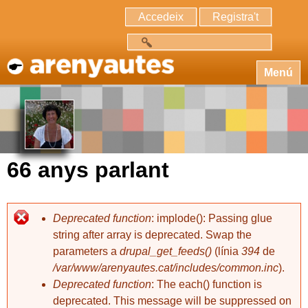
Accedeix
Registra't
Cerca
Menú
66 anys parlant
Deprecated function
: implode(): Passing glue
string after array is deprecated. Swap the
parameters a
drupal_get_feeds()
(línia
394
de
/var/www/arenyautes.cat/includes/common.inc
).
Deprecated function
: The each() function is
deprecated. This message will be suppressed on