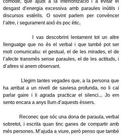
còmode, que ajudi a la interiorització i a evitar el
desgast d’energia excessiva amb paraules inútils i
discursos estèrils. O sovint parlem per convèncer
l’altre, i segurament això és poc ètic.
I vas descobrint lentament tot un altre
llenguatge que no és el verbal i que també pot ser
molt comunicatiu: el gestual, el de les mirades, el de
l’afecte transmès sense paraules, el de les actituds, i
d’altres si anem observant.
Llegim tantes vegades que, a la persona que
ha arribat a un nivell de saviesa profunda, no li cal
parlar gaire i li agrada practicar el silenci... Jo em
sento encara a anys llum d’aquests éssers.
Reconec que sóc una dona de paraula, verbal
sobretot, i escrita quan tinc ganes de compartir amb
més persones. M’ajuda a viure, però penso que també