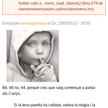
further calls a
_menu_load_objects()
(línia
579
de
/var/www/arenyautes.cat/includes/menu.inc
).
Enviat per
teresaquintana
el
Ds, 23/03/2013 - 18:50
Bé, 66 no, 64, perquè crec que vaig començar a parlar
als 2 anys.
Si la teva parella és callada, valora la màgia i la