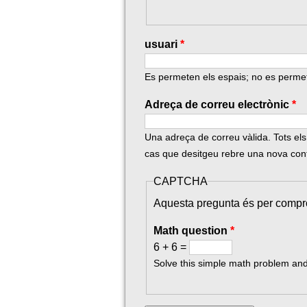
l
usuari
*
Es permeten els espais; no es permet 
Adreça de correu electrònic
*
Una adreça de correu vàlida. Tots els
cas que desitgeu rebre una nova cont
CAPTCHA
Aquesta pregunta és per compr
Math question
*
6 + 6 =
Solve this simple math problem and e