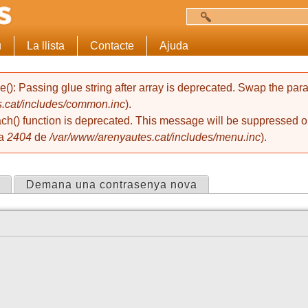
Cerca
Formulari de c
u
La llista
Contacte
Ajuda
de(): Passing glue string after array is deprecated. Swap the pa
.cat/includes/common.inc
).
ach() function is deprecated. This message will be suppressed on
ia
2404
de
/var/www/arenyautes.cat/includes/menu.inc
).
 activa)
Demana una contrasenya nova