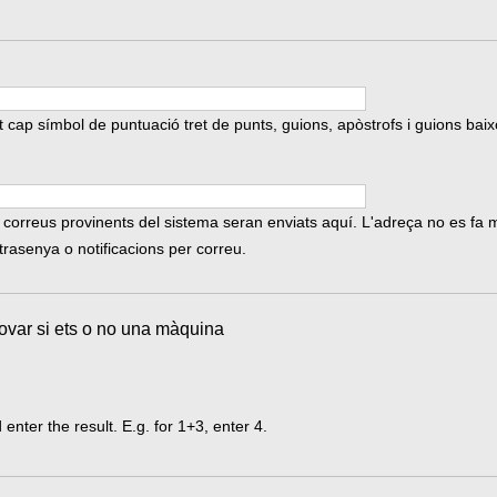
cap símbol de puntuació tret de punts, guions, apòstrofs i guions baix
 correus provinents del sistema seran enviats aquí. L'adreça no es fa ma
rasenya o notificacions per correu.
ovar si ets o no una màquina
nter the result. E.g. for 1+3, enter 4.