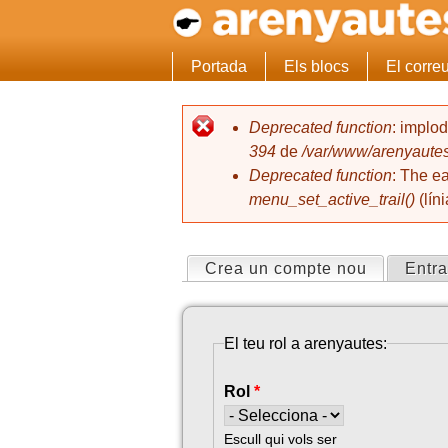
M
Portada
Els blocs
El corre
e
Deprecated function
: implo
n
394
de
/var/www/arenyautes
Missatge d'error
ú
Deprecated function
: The e
p
menu_set_active_trail()
(lín
r
i
Crea un compte nou
(pestanya
Entra
Pestanyes primàries
n
c
El teu rol a arenyautes:
i
p
Rol
*
a
Escull qui vols ser