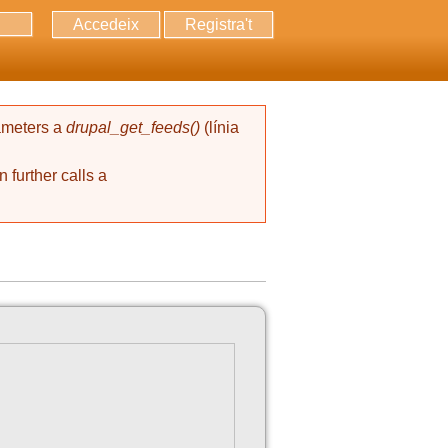
Accedeix
Registra't
erca
rameters a
drupal_get_feeds()
(línia
 further calls a