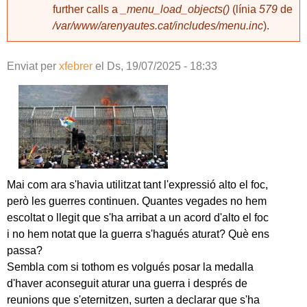
further calls a
_menu_load_objects()
(línia
579
de
/var/www/arenyautes.cat/includes/menu.inc
).
Enviat per
xfebrer
el
Ds, 19/07/2025 - 18:33
Mai com ara s'havia utilitzat tant l'expressió alto el foc,
però les guerres continuen. Quantes vegades no hem
escoltat o llegit que s'ha arribat a un acord d'alto el foc
i no hem notat que la guerra s'hagués aturat? Què ens
passa?
Sembla com si tothom es volgués posar la medalla
d'haver aconseguit aturar una guerra i després de
reunions que s'eternitzen, surten a declarar que s'ha