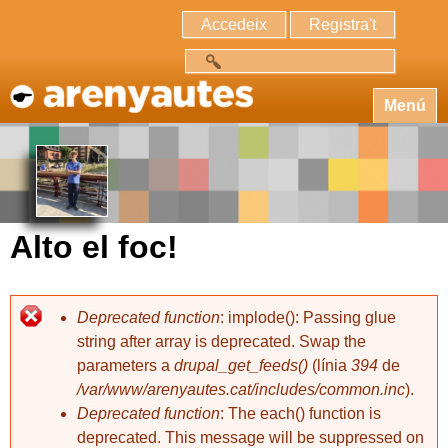
Accedeix
Registra't
Cerca
Menú
Alto el foc!
Deprecated function
: implode(): Passing glue
string after array is deprecated. Swap the
parameters a
drupal_get_feeds()
(línia
394
de
/var/www/arenyautes.cat/includes/common.inc
).
Deprecated function
: The each() function is
deprecated. This message will be suppressed on