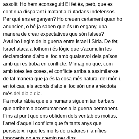
assolit. Ho hem aconseguit! El fet és, però, que es
continua disparant i matant a ciutadans indefensos.
Per què ens enganyen? Ho creuen certament quan ho
anuncien, o bé ja saben que és un engany, una
manera de crear expectatives que són falses?
Avui ho llegim de la guerra entre Israel i Síria. De fet,
Israel ataca a tothom i és lògic que s'acumulin les
declaracions d'alto el foc amb qualsevol dels països
amb qui es troba en conflicte. M'imagino que, com
amb totes les coses, el conflicte arriba a assimilar-se
de tal manera que ja és la cosa més natural del món i,
en tot cas, els acords d'alto el foc són una anècdota
més del dia a dia.
Fa molta ràbia que els humans siguem tan bàrbars
que arribem a acostumar-nos a la guerra permanent.
Fins al punt que ens oblidem dels veritables motius,
l'arrel d'aquell conflicte que fa tants anys que
persisteix, i que les morts de criatures i famílies
innocents no ens cremin per dins.