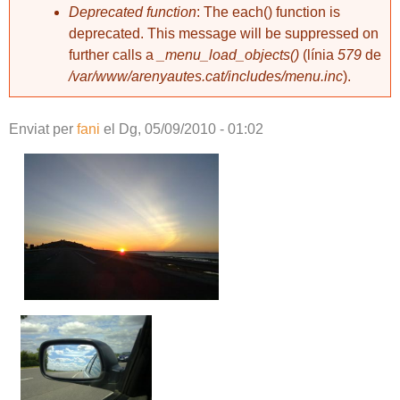
Deprecated function
: The each() function is
deprecated. This message will be suppressed on
further calls a
_menu_load_objects()
(línia
579
de
/var/www/arenyautes.cat/includes/menu.inc
).
Enviat per
fani
el
Dg, 05/09/2010 - 01:02