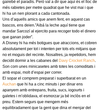
gairebé el paradís. Però val a dir que aquí és el lloc de
més rabietes per metre quadrat que he vist mai i que
hi ha un nen plorant a cada cantonada.
Uns d’aquells amics que anem fent, en aquest cas
bascos, ens deien.”Aibá la leche aquí tiene que
mandar Sarcozí al ejercito para recoger todo el dinero
que ganan joder”.
A Disney hi ha més botigues que atraccions, et cobren
absolutament per tot i intenten per tots els mitjans que
no et moguis del recinte. Nosaltres, ja repetidors, hem
decidit dormir a les cabanes del
Davy Crocket Ranch
.
Son com unes minicasetes amb totes les comoditats i
amb espai, molt d’espai per correr.
El sopar el comprem preparat i superbarat en un
Auchan
que hi ha a cinc minuts i per dinar ens
apanyem amb entrepans, fruita, sucs, iogourts i
galetes i m’oblidava, el esmorzar ja bé inclòs en el
preu. Estem segurs que mengem més
equilibradament que la gent que dina el menjar del