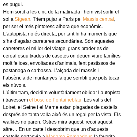
es pugui.
Hem sortit a les cinc de la matinada i hem vist sortir el
sol a
Sigean
. Triem pujar a París pel
Massís central
,
per ser el més pintoresc alhora que econòmic.
L’autopista no és directa, per tant hi ha moments que
s’ha d’agafar carreteres secundàries. Són aquestes
carreteres el millor del viatge, grans praderies de
cereal esquitxades de casetes on deuen viure famílies
molt felices, envoltades d’animals, fent pastissos de
pastanaga o carbassa. L’alçada del massís i
l’absència de muntanyes fa que sembli que pots tocar
els núvols.
L’últim tram, decidim voluntàriament oblidar l’autopista
i travessem
el bosc de Fontaineblau
. Les valls del
Loiret, el Seine i el Marne estan plagades de castells,
després de tanta valla això és un regal per la vista. Els
walkies no paren. Ostres mira aquest, recoi aquest
altre… En un cartell descobrim que un d’aquests
castells pertanyia a
Madame Pompadour
, la favorita