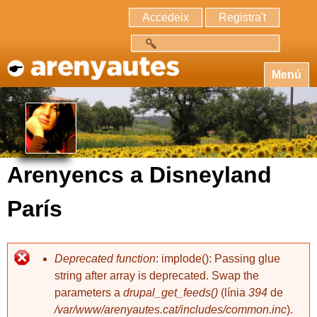
Accedeix
Registra't
Cerca
Menú
Arenyencs a Disneyland
París
Deprecated function
: implode(): Passing glue
string after array is deprecated. Swap the
parameters a
drupal_get_feeds()
(línia
394
de
/var/www/arenyautes.cat/includes/common.inc
).