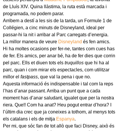
de Lluís XIV. Quina llàstima, la ruta està marcada i
programada, no podem parar.
Arribem a destí a les sis de la tarda, un Formule 1 de
Collégien, a cinc minuts de Disneyland, ideal per
passar-hi la nit i arribar al Parc carregats d’energia.
La millor manera de veure
Disneyland
és fen amics.
Hi ha moltes ocasions per fer-ne, tantes com cues has
de fer. Els amics, per anar bé, ha de fer dies que corrin
pel parc. Ells et diuen tots els
truquillos
que hi ha al
parc, quan i com mirar els espectacles, com utilitzar
millor el
fastpass
, que val la pena i que no.
Aquesta informació és indispensable i tal com la reps
l’has d’anar passant. Arriba un punt que a cada
moment has d’anar saludant, igualet que per la nostra
riera. Que!! Com ha anat? Heu pogut entrar d’hora? I
l’últim dia crec que ja coneixes a tothom, al menys tots
els catalans i els de mitja
Espanya
.
Per mi, que sóc fan de tot allò que faci Disney, això és