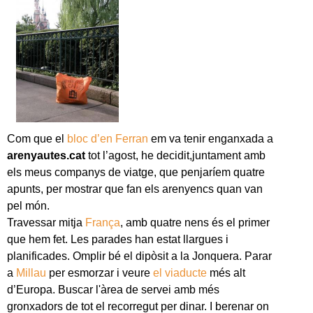
Com que el
bloc d’en Ferran
em va tenir enganxada a
arenyautes.cat
tot l’agost, he decidit,juntament amb
els meus companys de viatge, que penjaríem quatre
apunts, per mostrar que fan els arenyencs quan van
pel món.
Travessar mitja
França
, amb quatre nens és el primer
que hem fet. Les parades han estat llargues i
planificades. Omplir bé el dipòsit a la Jonquera. Parar
a
Millau
per esmorzar i veure
el viaducte
més alt
d’Europa. Buscar l'àrea de servei amb més
gronxadors de tot el recorregut per dinar. I berenar on