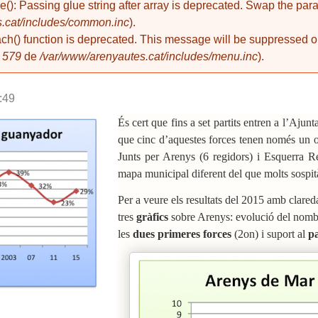
de(): Passing glue string after array is deprecated. Swap the pa
.cat/includes/common.inc
).
ach() function is deprecated. This message will be suppressed on
a
579
de
/var/www/arenyautes.cat/includes/menu.inc
).
:49
És cert que fins a set partits entren a l’Aju
que cinc d’aquestes forces tenen només un o 
Junts per Arenys (6 regidors) i Esquerra R
mapa municipal diferent del que molts sospi
Per a veure els resultats del 2015 amb clared
tres
gràfics
sobre Arenys: evolució del nom
les
dues primeres forces
(2on) i suport al
pa