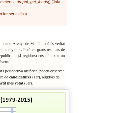
rameters a
drupal_get_feeds()
(línia
 further calls a
ntament d’Arenys de Mar. També és veritat
dos regidors. Però els grans resultats de
epublicana (4 regidors) ens dibuixen un
tàvem.
at i perspectiva històrica, podeu observar
bre de
candidatures
(1er), regidors de
rtit més votat
(3er).