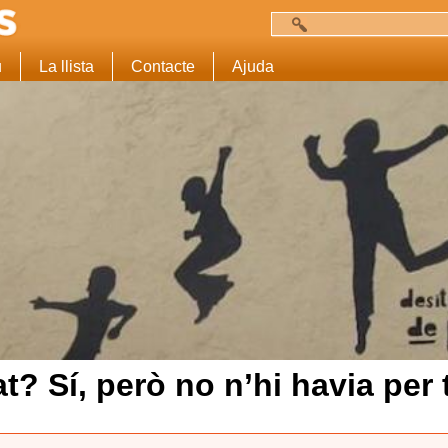
Cerca
Formulari de c
u
La llista
Contacte
Ajuda
? Sí, però no n’hi havia per 