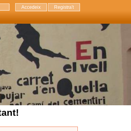
Accedeix
Registra't
erca
tant!