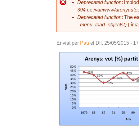
l
Deprecated function
: implo
394
de
/var/www/arenyautes
Missatge d'error
Deprecated function
: The e
_menu_load_objects()
(líni
Enviat per
Pau
el
Dll, 25/05/2015 - 17
6 Arenys 3.png