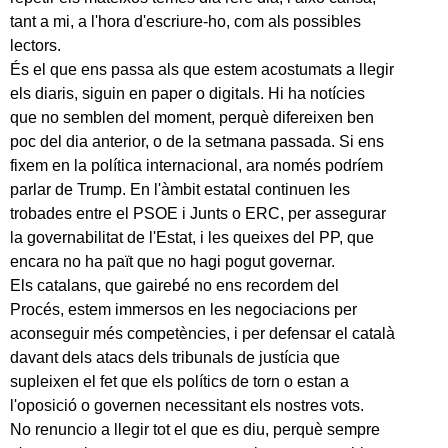
tant a mi, a l'hora d'escriure-ho, com als possibles
lectors.
És el que ens passa als que estem acostumats a llegir
els diaris, siguin en paper o digitals. Hi ha notícies
que no semblen del moment, perquè difereixen ben
poc del dia anterior, o de la setmana passada. Si ens
fixem en la política internacional, ara només podríem
parlar de Trump. En l'àmbit estatal continuen les
trobades entre el PSOE i Junts o ERC, per assegurar
la governabilitat de l'Estat, i les queixes del PP, que
encara no ha paït que no hagi pogut governar.
Els catalans, que gairebé no ens recordem del
Procés, estem immersos en les negociacions per
aconseguir més competències, i per defensar el català
davant dels atacs dels tribunals de justícia que
supleixen el fet que els polítics de torn o estan a
l'oposició o governen necessitant els nostres vots.
No renuncio a llegir tot el que es diu, perquè sempre