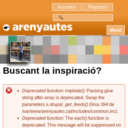
Accedeix
Registra't
Cerca
Menú
Buscant la inspiració?
Deprecated function
: implode(): Passing glue
string after array is deprecated. Swap the
parameters a
drupal_get_feeds()
(línia
394
de
/var/www/arenyautes.cat/includes/common.inc
).
Deprecated function
: The each() function is
deprecated. This message will be suppressed on