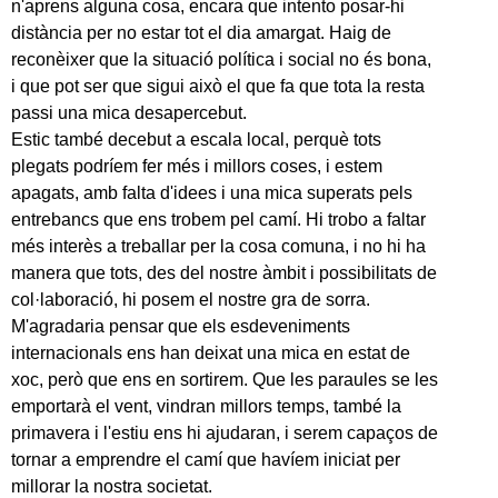
n'aprens alguna cosa, encara que intento posar-hi
distància per no estar tot el dia amargat. Haig de
reconèixer que la situació política i social no és bona,
i que pot ser que sigui això el que fa que tota la resta
passi una mica desapercebut.
Estic també decebut a escala local, perquè tots
plegats podríem fer més i millors coses, i estem
apagats, amb falta d'idees i una mica superats pels
entrebancs que ens trobem pel camí. Hi trobo a faltar
més interès a treballar per la cosa comuna, i no hi ha
manera que tots, des del nostre àmbit i possibilitats de
col·laboració, hi posem el nostre gra de sorra.
M'agradaria pensar que els esdeveniments
internacionals ens han deixat una mica en estat de
xoc, però que ens en sortirem. Que les paraules se les
emportarà el vent, vindran millors temps, també la
primavera i l'estiu ens hi ajudaran, i serem capaços de
tornar a emprendre el camí que havíem iniciat per
millorar la nostra societat.