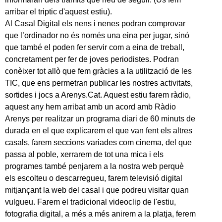
arribar el triptic d'aquest estiu).
Al Casal Digital els nens i nenes podran comprovar
que l’ordinador no és només una eina per jugar, sinó
que també el poden fer servir com a eina de treball,
concretament per fer de joves periodistes. Podran
conèixer tot allò que fem gràcies a la utilització de les
TIC, que ens permetran publicar les nostres activitats,
sortides i jocs a Arenys.Cat. Aquest estiu farem ràdio,
aquest any hem arribat amb un acord amb Ràdio
Arenys per realitzar un programa diari de 60 minuts de
durada en el que explicarem el que van fent els altres
casals, farem seccions variades com cinema, del que
passa al poble, xerrarem de tot una mica i els
programes també penjarem a la nostra web perquè
els escolteu o descarregueu, farem televisió digital
mitjançant la web del casal i que podreu visitar quan
vulgueu. Farem el tradicional videoclip de l'estiu,
fotografia digital, a més a més anirem a la platja, ferem