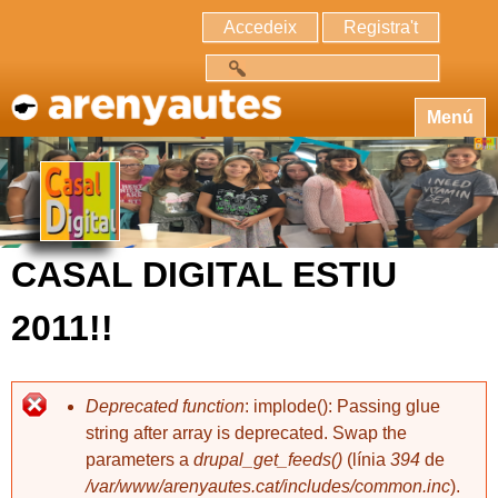
Accedeix
Registra't
Cerca
Menú
CASAL DIGITAL ESTIU
2011!!
Deprecated function
: implode(): Passing glue
string after array is deprecated. Swap the
parameters a
drupal_get_feeds()
(línia
394
de
/var/www/arenyautes.cat/includes/common.inc
).