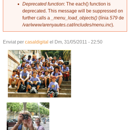
Deprecated function
: The each() function is
deprecated. This message will be suppressed on
further calls a
_menu_load_objects()
(línia
579
de
/var/www/arenyautes.cat/includes/menu.inc
).
Enviat per
casaldigital
el
Dm, 31/05/2011 - 22:50