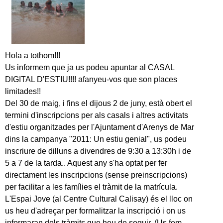
Hola a tothom!!!
Us informem que ja us podeu apuntar al CASAL
DIGITAL D'ESTIU!!!! afanyeu-vos que son places
limitades!!
Del 30 de maig, i fins el dijous 2 de juny, està obert el
termini d'inscripcions per als casals i altres activitats
d'estiu organitzades per l'Ajuntament d'Arenys de Mar
dins la campanya "2011: Un estiu genial", us podeu
inscriure de dilluns a divendres de 9:30 a 13:30h i de
5 a 7 de la tarda.. Aquest any s'ha optat per fer
directament les inscripcions (sense preinscripcions)
per facilitar a les famílies el tràmit de la matrícula.
L'Espai Jove (al Centre Cultural Calisay) és el lloc on
us heu d'adreçar per formalitzar la inscripció i on us
informaran dels tràmits que heu de seguir. (Us fem