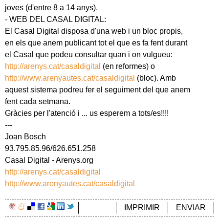
joves (d'entre 8 a 14 anys).
- WEB DEL CASAL DIGITAL:
El Casal Digital disposa d'una web i un bloc propis,
en els que anem publicant tot el que es fa fent durant
el Casal que podeu consultar quan i on vulgueu:
http://arenys.cat/casaldigital
(en reformes) o
http://www.arenyautes.cat/casaldigital
(bloc). Amb
aquest sistema podreu fer el seguiment del que anem
fent cada setmana.
Gràcies per l'atenció i ... us esperem a tots/es!!!!
---
Joan Bosch
93.795.85.96/626.651.258
Casal Digital - Arenys.org
http://arenys.cat/casaldigital
http://www.arenyautes.cat/casaldigital
IMPRIMIR
ENVIAR