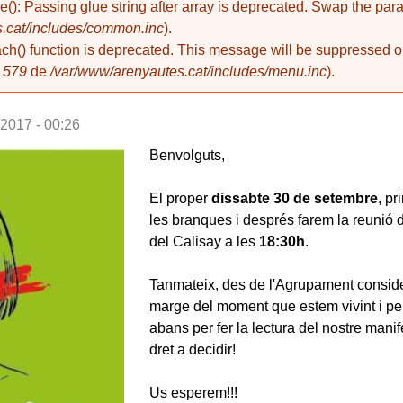
de(): Passing glue string after array is deprecated. Swap the pa
.cat/includes/common.inc
).
ach() function is deprecated. This message will be suppressed on
a
579
de
/var/www/arenyautes.cat/includes/menu.inc
).
/2017 - 00:26
Benvolguts,
2fa15263dea_l.jpg
El proper
dissabte 30 de setembre
, pr
les branques i després farem la reunió d'
del Calisay a les
18:30h
.
Tanmateix, des de l'Agrupament consid
marge del moment que estem vivint i pe
abans per fer la lectura del nostre manif
dret a decidir!
Us esperem!!!