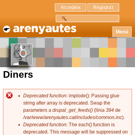
Accedeix
Registra't
Cerca
Menú
Diners
Deprecated function
: implode(): Passing glue
string after array is deprecated. Swap the
parameters a
drupal_get_feeds()
(línia
394
de
/var/www/arenyautes.cat/includes/common.inc
).
Deprecated function
: The each() function is
deprecated. This message will be suppressed on