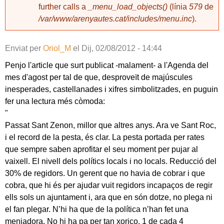
further calls a
_menu_load_objects()
(línia
579
de
/var/www/arenyautes.cat/includes/menu.inc
).
Enviat per
Oriol_M
el
Dij, 02/08/2012 - 14:44
Penjo l'article que surt publicat -malament- a l'Agenda del
mes d'agost per tal de que, desproveït de majúscules
inesperades, castellanades i xifres simbolitzades, en puguin
fer una lectura més còmoda:
"
Passat Sant Zenon, millor que altres anys. Ara ve Sant Roc,
i el record de la pesta, és clar. La pesta portada per rates
que sempre saben aprofitar el seu moment per pujar al
vaixell. El nivell dels polítics locals i no locals. Reducció del
30% de regidors. Un gerent que no havia de cobrar i que
cobra, que hi és per ajudar vuit regidors incapaços de regir
ells sols un ajuntament i, ara que en són dotze, no plega ni
el fan plegar. N’hi ha que de la política n’han fet una
menjadora. No hi ha pa per tan xoriço. 1 de cada 4