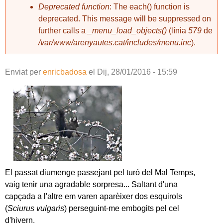
Deprecated function
: The each() function is
deprecated. This message will be suppressed on
further calls a
_menu_load_objects()
(línia
579
de
/var/www/arenyautes.cat/includes/menu.inc
).
Enviat per
enricbadosa
el
Dij, 28/01/2016 - 15:59
El passat diumenge passejant pel turó del Mal Temps,
vaig tenir una agradable sorpresa... Saltant d'una
capçada a l'altre em varen aparèixer dos esquirols
(
Sciurus vulgaris
) perseguint-me embogits pel cel
d'hivern.