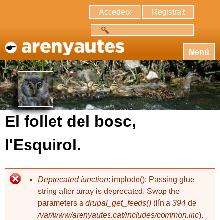
Accedeix
Registra't
Cerca
Menú
El follet del bosc,
l'Esquirol.
Deprecated function
: implode(): Passing glue
string after array is deprecated. Swap the
parameters a
drupal_get_feeds()
(línia
394
de
/var/www/arenyautes.cat/includes/common.inc
).