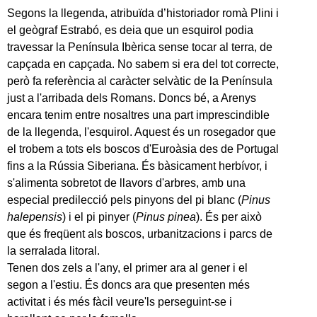
Segons la llegenda, atribuïda d’historiador romà Plini i
el geògraf Estrabó, es deia que un esquirol podia
travessar la Península Ibèrica sense tocar al terra, de
capçada en capçada. No sabem si era del tot correcte,
però fa referència al caràcter selvàtic de la Península
just a l'arribada dels Romans. Doncs bé, a Arenys
encara tenim entre nosaltres una part imprescindible
de la llegenda, l'esquirol. Aquest és un rosegador que
el trobem a tots els boscos d'Euroàsia des de Portugal
fins a la Rússia Siberiana. És bàsicament herbívor, i
s'alimenta sobretot de llavors d'arbres, amb una
especial predilecció pels pinyons del pi blanc (
Pinus
halepensis
) i el pi pinyer (
Pinus pinea
). És per això
que és freqüent als boscos, urbanitzacions i parcs de
la serralada litoral.
Tenen dos zels a l'any, el primer ara al gener i el
segon a l'estiu. És doncs ara que presenten més
activitat i és més fàcil veure'ls perseguint-se i