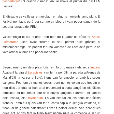
despertarse
” i “Corazón o nada”. Així acabava el primer dia del FEM
Festival.
El dissabte es va llevar ennuvolat i, en alguns moments, amb pluja. El
festival perillava, però per sort no va ploure i vam poder gaudir de la
segona jornada del FEM.
Va començar el dia el grup amb nom de jugador de bàsquet:
Anicet
Lavodrama
. Ben aviat treuran el seu primer disc gràcies al
micromecenatge. No podem fer una valoració de l’actuació perquè no
vam arribar a temps de poder-los sentir.
Seguidament, un dels plats forts, en Jordi Lanuza i els seus
Inspira
.
Acabant la gira d’
Escapistes
, van fer la penúltima parada a Arenys de
Mar (l’última va ser a Burg), i ens van fer emocionar amb les seves
cançons. Podríem dir moltes coses, però només volem que treguin el
nou disc del qual ja han anat presentant alguna cançó en els últims
directes i fer-nos emocionar amb noves cançons. I darrera, els amics
dels Inspira, els
Raydibaum
. Es van centrar en els seus dos últims
treballs i amb els quals van fer el canvi cap a la llengua catalana, el
“Manual de gènere catastròfic” i “Per fi potser demà”. Van acabar les
dues actuacions fent la fusió RaydInspira (que ja comença a ser un