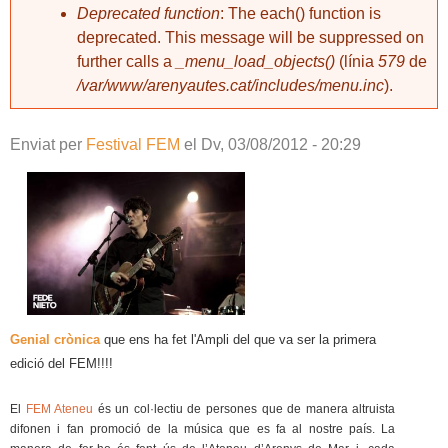
Deprecated function
: The each() function is
deprecated. This message will be suppressed on
further calls a
_menu_load_objects()
(línia
579
de
/var/www/arenyautes.cat/includes/menu.inc
).
Enviat per
Festival FEM
el
Dv, 03/08/2012 - 20:29
Genial crònica
que ens ha fet l'Ampli del que va ser la primera
edició del FEM!!!!
El
FEM Ateneu
és un col·lectiu de persones que de manera altruista
difonen i fan promoció de la música que es fa al nostre país. La