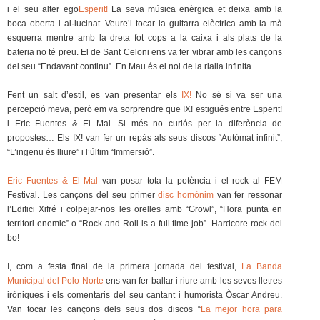
i el seu alter ego
Esperit!
La seva música enèrgica et deixa amb la
boca oberta i al·lucinat. Veure’l tocar la guitarra elèctrica amb la mà
esquerra mentre amb la dreta fot cops a la caixa i als plats de la
bateria no té preu. El de Sant Celoni ens va fer vibrar amb les cançons
del seu “Endavant continu”. En Mau és el noi de la rialla infinita.
Fent un salt d’estil, es van presentar els
IX!
No sé si va ser una
percepció meva, però em va sorprendre que IX! estigués entre Esperit!
i Eric Fuentes & El Mal. Si més no curiós per la diferència de
propostes… Els IX! van fer un repàs als seus discos “Autòmat infinit”,
“L’ingenu és lliure” i l’últim “Immersió”.
Eric Fuentes & El Mal
van posar tota la potència i el rock al FEM
Festival. Les cançons del seu primer
disc homònim
van fer ressonar
l’Edifici Xifré i colpejar-nos les orelles amb “Growl”, “Hora punta en
territori enemic” o “Rock and Roll is a full time job”. Hardcore rock del
bo!
I, com a festa final de la primera jornada del festival,
La Banda
Municipal del Polo Norte
ens van fer ballar i riure amb les seves lletres
iròniques i els comentaris del seu cantant i humorista Òscar Andreu.
Van tocar les cançons dels seus dos discos “
La mejor hora para