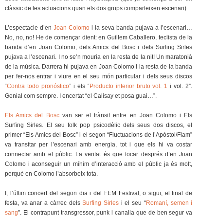
clàssic de les actuacions quan els dos grups comparteixen escenari).
L’espectacle d’en
Joan Colomo
i la seva banda pujava a l’escenari…
No, no, no! He de començar dient: en Guillem Caballero, teclista de la
banda d’en Joan Colomo, dels Amics del Bosc i dels Surfing Sirles
pujava a l’escenari. I no se’n mouria en la resta de la nit! Un maratonià
de la música. Darrera hi pujava en Joan Colomo i la resta de la banda
per fer-nos entrar i viure en el seu món particular i dels seus discos
“
Contra todo pronóstico
” i els “
Producto interior bruto vol. 1
i vol. 2”.
Genial com sempre. I encertat “el Calisay et posa guai…”.
Els Amics del Bosc
van ser el trànsit entre en Joan Colomo i Els
Surfing Sirles. El seu folk pop psicodèlic dels seus dos discos, el
primer “Els Amics del Bosc” i el segon “Fluctuacions de l’Apòstol/Flam”
va transitar per l’escenari amb energia, tot i que els hi va costar
connectar amb el públic. La veritat és que tocar després d’en Joan
Colomo i aconseguir un mínim d’interacció amb el públic ja és molt,
perquè en Colomo l’absorbeix tota.
I, l’últim concert del segon dia i del FEM Festival, o sigui, el final de
festa, va anar a càrrec dels
Surfing Sirles
i el seu “
Romaní, semen i
sang
”. El contrapunt transgressor, punk i canalla que de ben segur va