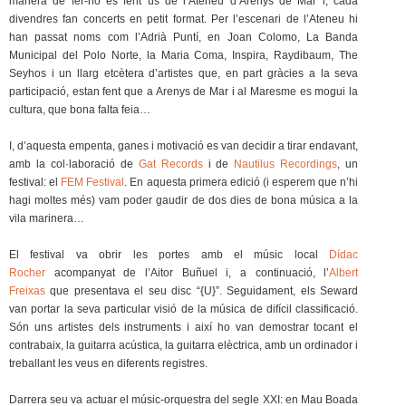
manera de fer-ho és fent ús de l’Ateneu d’Arenys de Mar i, cada
divendres fan concerts en petit format. Per l’escenari de l’Ateneu hi
han passat noms com l’Adrià Puntí, en Joan Colomo, La Banda
Municipal del Polo Norte, la Maria Coma, Inspira, Raydibaum, The
Seyhos i un llarg etcètera d’artistes que, en part gràcies a la seva
participació, estan fent que a Arenys de Mar i al Maresme es mogui la
cultura, que bona falta feia…
I, d’aquesta empenta, ganes i motivació es van decidir a tirar endavant,
amb la col·laboració de
Gat Records
i de
Nautilus Recordings
, un
festival: el
FEM Festival
. En aquesta primera edició (i esperem que n’hi
hagi moltes més) vam poder gaudir de dos dies de bona música a la
vila marinera…
El festival va obrir les portes amb el músic local
Dídac
Rocher
acompanyat de l’Aitor Buñuel i, a continuació, l’
Albert
Freixas
que presentava el seu disc “{U}”. Seguidament, els Seward
van portar la seva particular visió de la música de difícil classificació.
Són uns artistes dels instruments i així ho van demostrar tocant el
contrabaix, la guitarra acústica, la guitarra elèctrica, amb un ordinador i
treballant les veus en diferents registres.
Darrera seu va actuar el músic-orquestra del segle XXI: en Mau Boada