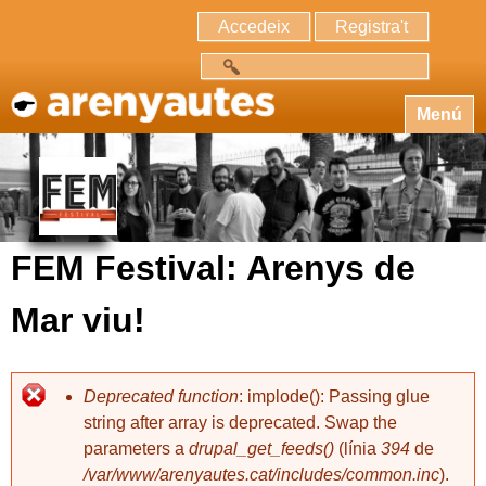
Accedeix
Registra't
Cerca
Menú
FEM Festival: Arenys de
Mar viu!
Deprecated function
: implode(): Passing glue
string after array is deprecated. Swap the
parameters a
drupal_get_feeds()
(línia
394
de
/var/www/arenyautes.cat/includes/common.inc
).