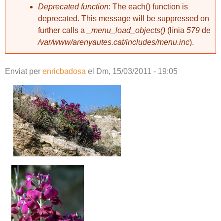
Deprecated function
: The each() function is
deprecated. This message will be suppressed on
further calls a
_menu_load_objects()
(línia
579
de
/var/www/arenyautes.cat/includes/menu.inc
).
Enviat per
enricbadosa
el
Dm, 15/03/2011 - 19:05