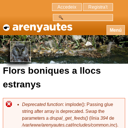
Accedeix
Registra't
Cerca
Menú
Flors boniques a llocs
estranys
Deprecated function
: implode(): Passing glue
string after array is deprecated. Swap the
parameters a
drupal_get_feeds()
(línia
394
de
/var/www/arenyautes.cat/includes/common.inc
).