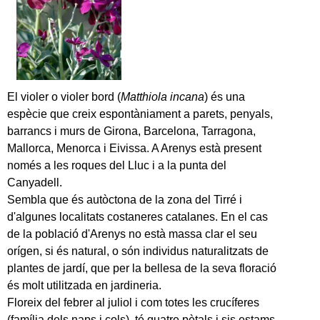
El violer o violer bord (
Matthiola incana
) és una
espècie que creix espontàniament a parets, penyals,
barrancs i murs de Girona, Barcelona, Tarragona,
Mallorca, Menorca i Eivissa. A Arenys està present
només a les roques del Lluc i a la punta del
Canyadell.
Sembla que és autòctona de la zona del Tirré i
d'algunes localitats costaneres catalanes. En el cas
de la població d'Arenys no està massa clar el seu
orígen, si és natural, o són individus naturalitzats de
plantes de jardí, que per la bellesa de la seva floració
és molt utilitzada en jardineria.
Floreix del febrer al juliol i com totes les crucíferes
(família dels naps i cols), té quatre pètals i sis estams.