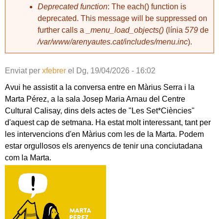
Deprecated function
: The each() function is
deprecated. This message will be suppressed on
further calls a
_menu_load_objects()
(línia
579
de
/var/www/arenyautes.cat/includes/menu.inc
).
Enviat per
xfebrer
el
Dg, 19/04/2026 - 16:02
Avui he assistit a la conversa entre en Màrius Serra i la
Marta Pérez, a la sala Josep Maria Arnau del Centre
Cultural Calisay, dins dels actes de "Les Set*Ciències"
d'aquest cap de setmana. Ha estat molt interessant, tant per
les intervencions d'en Màrius com les de la Marta. Podem
estar orgullosos els arenyencs de tenir una conciutadana
com la Marta.