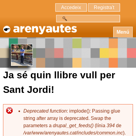
Accedeix
Registra't
Cerca
Menú
Ja sé quin llibre vull per
Sant Jordi!
Deprecated function
: implode(): Passing glue
string after array is deprecated. Swap the
parameters a
drupal_get_feeds()
(línia
394
de
/var/www/arenyautes.cat/includes/common.inc
).