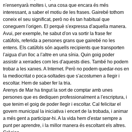
n'ensenyarà moltes i, una cosa que encara és més
interessant, a saber el motiu de les frases. Gairebé tothom
coneix el seu significat, però no és tan habitual que
coneguem l'origen. El perquè s'expressa d'aquella manera.
Avui, per exemple, he sabut d'on va sortir la frase fer
catúfols, referida a persones grans que gairebé no les
entens. Els catúfols són aquells recipients que transporten
l'aigua d'un lloc a l'altre en una sínia. Quin goig poder
assistir a xerrades com les d'aquests dies. També ho podem
trobar a les xarxes. A Internet. Però no podem quedar-nos en
la mediocritat o poca-soltades que s'acostumen a llegir i
escoltar. Hem de saber fer la tria.
Arenys de Mar ha tingut la sort de comptar amb unes
persones que es dediquen professionalment a l'escriptura, i
que tenim el goig de poder llegir i escoltar. Cal felicitar el
govern municipal la iniciativa i encert de la trobada, i animar
a més gent a participar-hi. A la vida hem d'estar sempre a
punt per aprendre, i la millor manera és escoltant els altres.