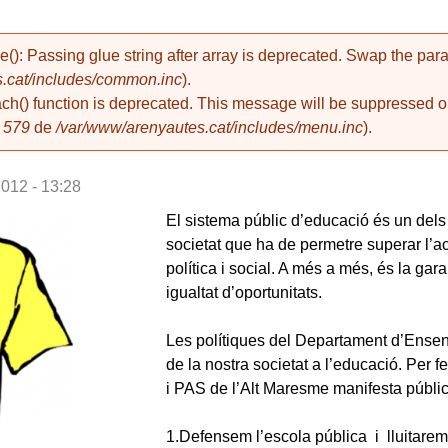
de(): Passing glue string after array is deprecated. Swap the pa
.cat/includes/common.inc
).
ach() function is deprecated. This message will be suppressed on
a
579
de
/var/www/arenyautes.cat/includes/menu.inc
).
2012 - 13:28
El sistema públic d’educació és un dels 
societat que ha de permetre superar l’ac
política i social. A més a més, és la gara
igualtat d’oportunitats.
Les polítiques del Departament d’Ensen
de la nostra societat a l’educació. Per f
i PAS de l’Alt Maresme manifesta públi
1.Defensem l’escola pública i lluitarem