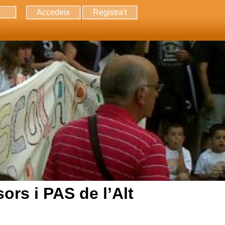
Accedeix
Registra't
erca
rs i PAS de l’Alt