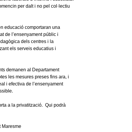
omencin per dalt i no pel col·lectiu
s en educació comportaran una
at de l’ensenyament públic i
dagògica dels centres i la
zant els serveis educatius i
ants demanen al Departament
es les mesures preses fins ara, i
al i efectiva de l’ensenyament
ssible.
rta a la privatització. Qui podrà
lt Maresme