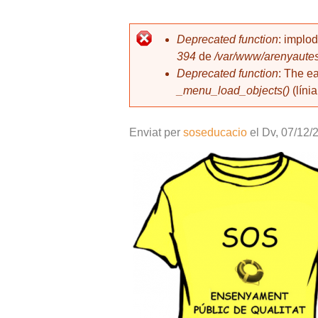
l
Deprecated function
: implo
394
de
/var/www/arenyautes
Missatge d'error
Deprecated function
: The e
_menu_load_objects()
(líni
Enviat per
soseducacio
el
Dv, 07/12/
samarretaSOS.png