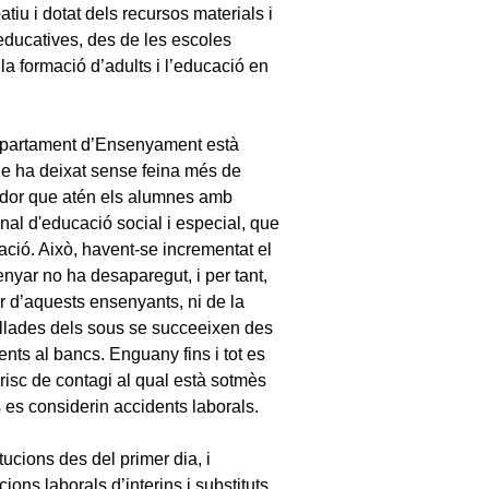
patiu i dotat dels recursos materials i
educatives, des de les escoles
 la formació d’adults i l’educació en
partament d’Ensenyament està
ue ha deixat sense feina més de
ador que atén els alumnes amb
onal d'educació social i especial, que
cació. Això, havent-se incrementat el
yar no ha desaparegut, i per tant,
r d’aquests ensenyants, ni de la
llades dels sous se succeeixen des
nts al bancs. Enguany fins i tot es
 risc de contagi al qual està sotmès
s es considerin accidents laborals.
tucions des del primer dia, i
ons laborals d’interins i substituts.