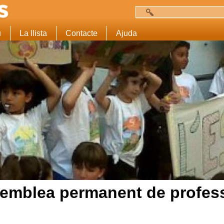
Cerca
Formulari de c
u
La llista
Contacte
Ajuda
semblea permanent de professo