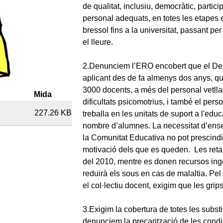
de qualitat, inclusiu, democràtic, partici
personal adequats, en totes les etapes 
bressol fins a la universitat, passant per
el lleure.
2.Denunciem l’ERO encobert que el De
aplicant des de fa almenys dos anys, q
3000 docents, a més del personal vetll
Mida
dificultats psicomotrius, i també el pers
227.26 KB
treballa en les unitats de suport a l'edu
nombre d’alumnes. La necessitat d’ensen
la Comunitat Educativa no pot prescindi
motivació dels que es queden. Les reta
del 2010, mentre es donen recursos inge
reduirà els sous en cas de malaltia. Pel
el col·lectiu docent, exigim que les grip
3.Exigim la cobertura de totes les substi
denunciem la precarització de les condici