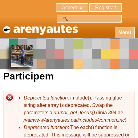
Accedeix
Registra't
Cerca
Menú
Participem
Deprecated function
: implode(): Passing glue
string after array is deprecated. Swap the
parameters a
drupal_get_feeds()
(línia
394
de
/var/www/arenyautes.cat/includes/common.inc
).
Deprecated function
: The each() function is
deprecated. This message will be suppressed on