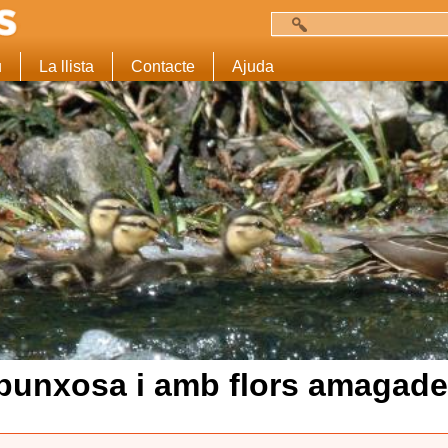
Cerca
Formulari de c
u
La llista
Contacte
Ajuda
 punxosa i amb flors amagades