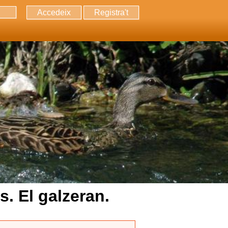
Accedeix
Registra't
erca
. El galzeran.