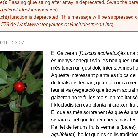
de(): Passing glue string after array is deprecated. Swap the pa
.cat/includes/common.inc
).
ach() function is deprecated. This message will be suppressed on
a
579
de
/var/www/arenyautes.cat/includes/menu.inc
).
011 - 23:07
El Galzeran (
Ruscus aculeatus
)és una 
és menys conegut són les boniques i minú
més tenen un gust dolç intens. A més florei
Aquesta interessant planta és típica del 
de finals del terciari, quan la conca me
laurisilva (vegetació que trobem actualm
galzeran no té fulles reals, en realitat
fil•locladis (en cap planta hi creixen frui
El que és més sorprenent és que és una
separats, pel que trobem peus mascles (no
Pel fet de fer uns fruits vermells (baies)
aquifolium
), ha fet que es collís tradic