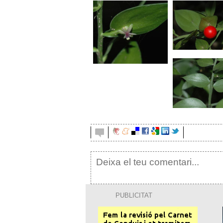
galzeran 1
galzeran 
copia.jpg
galzeran 
PUBLICITAT