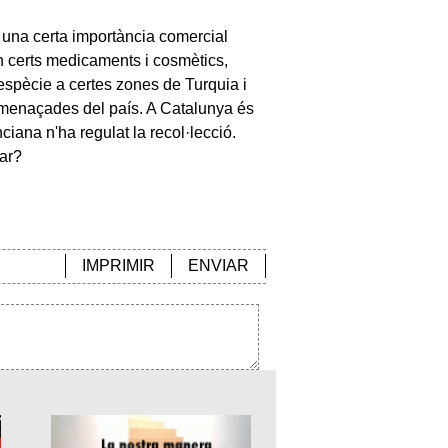
é una certa importància comercial
n certs medicaments i cosmètics,
l'espècie a certes zones de Turquia i
amenaçades del país. A Catalunya és
ciana n'ha regulat la recol·lecció.
tar?
IMPRIMIR
ENVIAR