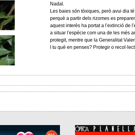
Nadal.
Les baies són tòxiques, però avui dia t
3.jpg
perquè a partir dels rizomes es prepare
aquest interès ha portat a l'extinció de 
a situar l'espècie com una de les més 
protegit, mentre que la Generalitat Valen
I tu què en penses? Protegir o recol·lec
2.jpg