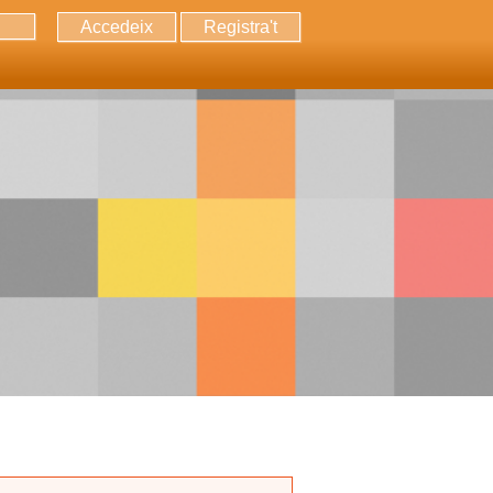
Accedeix
Registra't
erca