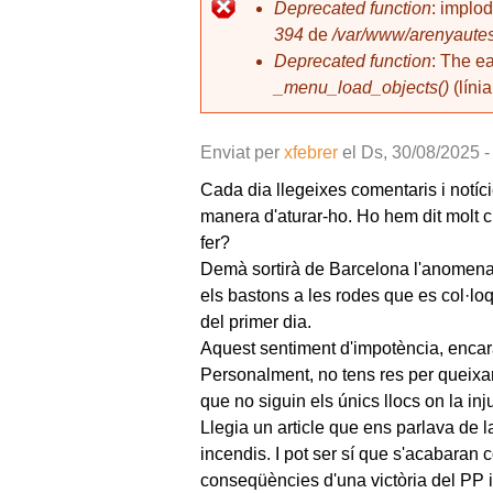
l
Deprecated function
: implo
394
de
/var/www/arenyautes
Missatge d'error
Deprecated function
: The e
_menu_load_objects()
(líni
Enviat per
xfebrer
el
Ds, 30/08/2025 -
Cada dia llegeixes comentaris i notíc
manera d'aturar-ho. Ho hem dit molt cl
fer?
Demà sortirà de Barcelona l'anomenada
els bastons a les rodes que es col·lo
del primer dia.
Aquest sentiment d'impotència, encara 
Personalment, no tens res per queixar
que no siguin els únics llocs on la inj
Llegia un article que ens parlava de 
incendis. I pot ser sí que s'acabaran
conseqüències d'una victòria del PP i 