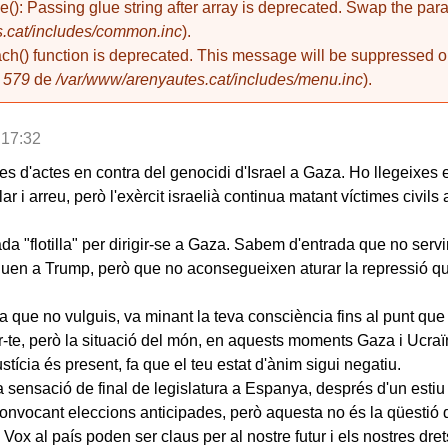
de(): Passing glue string after array is deprecated. Swap the pa
.cat/includes/common.inc
).
ach() function is deprecated. This message will be suppressed on
a
579
de
/var/www/arenyautes.cat/includes/menu.inc
).
 17:32
ies d'actes en contra del genocidi d'Israel a Gaza. Ho llegeixe
ar i arreu, però l'exèrcit israelià continua matant víctimes civi
 "flotilla" per dirigir-se a Gaza. Sabem d'entrada que no serv
quen a Trump, però que no aconsegueixen aturar la repressió qu
que no vulguis, va minant la teva consciència fins al punt que e
-te, però la situació del món, en aquests moments Gaza i Ucraï
ustícia és present, fa que el teu estat d'ànim sigui negatiu.
la sensació de final de legislatura a Espanya, després d'un esti
 convocant eleccions anticipades, però aquesta no és la qüestió 
Vox al país poden ser claus per al nostre futur i els nostres dre