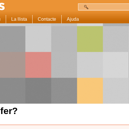
Cerca
Formulari de c
u
La llista
Contacte
Ajuda
fer?