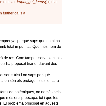
rameters a
drupal_get_feeds()
(línia
 further calls a
s emprenyat perquè saps que no hi ha
ls amb total impunitat. Què més hem de
irà de res. Com tampoc serveixen tots
e s'ha proposat tirar endavant des
t sents trist i no saps per què.
na en són els protagonistes, encara
u farcit de polèmiques, no només pels
que més ens preocupa, tot i que les
ts. El problema principal en aquests