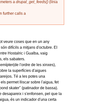
rameters a
drupal_get_feeds()
(línia
 further calls a
pot veure coses que en un any
són difícils a mitjans d'octubre. El
ntre Hostalric i Gualba, vaig
s, els sabaters.
emípter(de l'ordre de les xinxes),
obre la superfícies d'aigues
fareijos. Té a les potes una
els permet lliscar sobre l'aigua, fet
pond skater" (patinador de bassa).
te desapareix i s'enfonsen, pel que la
igua, és un indicador d'una certa