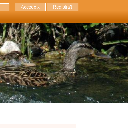
Accedeix
Registra't
erca