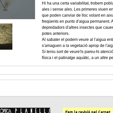
Hi ha una certa variabilitat, trobem po
ales i sense ales. Les primeres viuen en
que poden canviar de lloc volant en ai
freqüents en punts d'aigua permanent. 
depredadors d'altres insectes que cauen
potes anteriors.
Al sabater el podem veure al l'aigua entr
s'amaguen a la vegetació aprop de l'aig
Si teniu sort de veure'ls pareu-hi atenci
física i el patinatge aquàtic, a un altre p