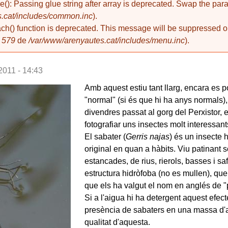
de(): Passing glue string after array is deprecated. Swap the pa
.cat/includes/common.inc
).
ach() function is deprecated. This message will be suppressed on
a
579
de
/var/www/arenyautes.cat/includes/menu.inc
).
2011 - 14:43
Amb aquest estiu tant llarg, encara es 
"normal" (si és que hi ha anys normals), 
divendres passat al gorg del Perxistor, e
fotografiar uns insectes molt interessant
El sabater (
Gerris najas
) és un insecte h
original en quan a hàbits. Viu patinant s
estancades, de rius, rierols, basses i sa
estructura hidròfoba (no es mullen), que 
que els ha valgut el nom en anglés de "
Si a l'aigua hi ha detergent aquest efec
presència de sabaters en una massa d'a
qualitat d'aquesta.