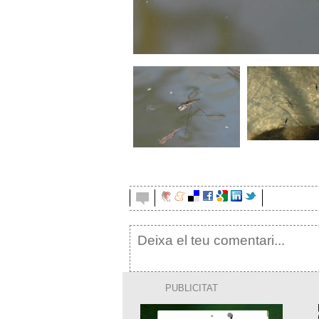
sabater 2
sabater 1
copia.jpg
copia.jpg
PUBLICITAT