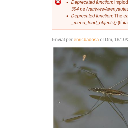
l
Deprecated function
: implo
394
de
/var/www/arenyautes
Missatge d'error
Deprecated function
: The e
_menu_load_objects()
(líni
Enviat per
enricbadosa
el
Dm, 18/10/
sabater 3 copia.jpg