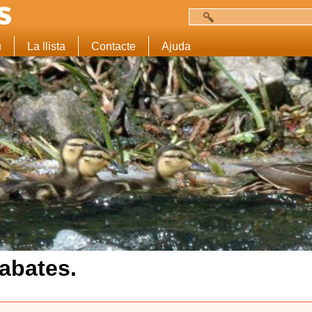
Cerca
Formulari de c
u
La llista
Contacte
Ajuda
abates.