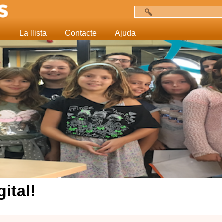
Cerca
Formulari de c
u
La llista
Contacte
Ajuda
ital!