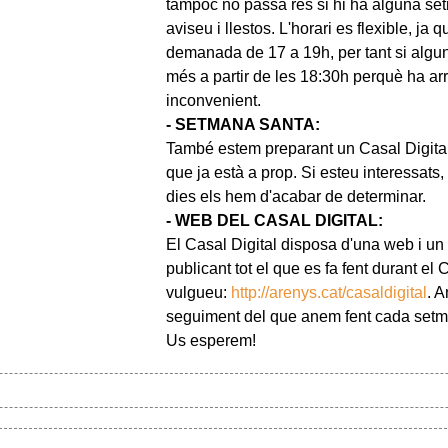
tampoc no passa res si hi ha alguna se
aviseu i llestos. L'horari es flexible, ja 
demanada de 17 a 19h, per tant si algu
més a partir de les 18:30h perquè ha arr
inconvenient.
- SETMANA SANTA:
També estem preparant un Casal Digi
que ja està a prop. Si esteu interessats
dies els hem d'acabar de determinar.
- WEB DEL CASAL DIGITAL:
El Casal Digital disposa d'una web i un
publicant tot el que es fa fent durant e
vulgueu:
http://arenys.cat/casaldigital
. 
seguiment del que anem fent cada set
Us esperem!