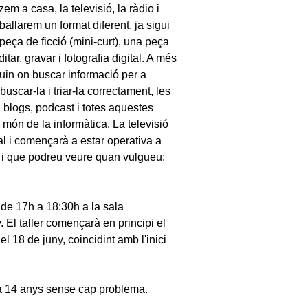
em a casa, la televisió, la ràdio i
ballarem un format diferent, ja sigui
 peça de ficció (mini-curt), una peça
ar, gravar i fotografia digital. A més
uin on buscar informació per a
buscar-la i triar-la correctament, les
k, blogs, podcast i totes aquestes
 món de la informàtica. La televisió
al i començarà a estar operativa a
t i que podreu veure quan vulgueu:
 de 17h a 18:30h a la sala
 El taller començarà en principi el
l 18 de juny, coincidint amb l'inici
8 a 14 anys sense cap problema.