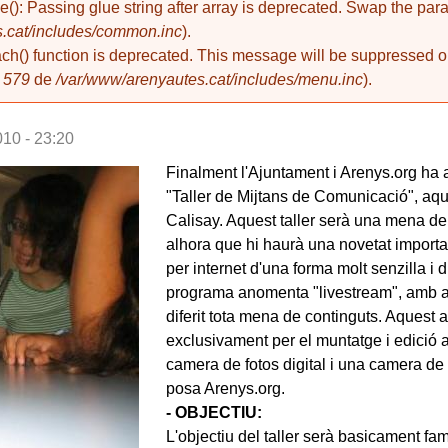
de(): Passing glue string after array is deprecated. Swap the pa
.cat/includes/common.inc
).
ach() function is deprecated. This message will be suppressed on
a
579
de
/var/www/arenyautes.cat/includes/menu.inc
).
010 - 23:20
Finalment l'Ajuntament i Arenys.org ha a
"Taller de Mijtans de Comunicació", aque
Calisay. Aquest taller serà una mena de 
alhora que hi haurà una novetat important
per internet d'una forma molt senzilla i 
programa anomenta "livestream", amb aq
diferit tota mena de continguts. Aquest
exclusivament per el muntatge i edició a
camera de fotos digital i una camera de 
posa Arenys.org.
- OBJECTIU:
L'objectiu del taller serà basicament fam