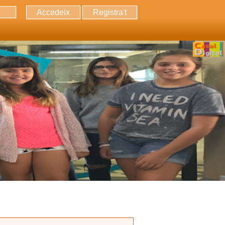
Accedeix
Registra't
erca