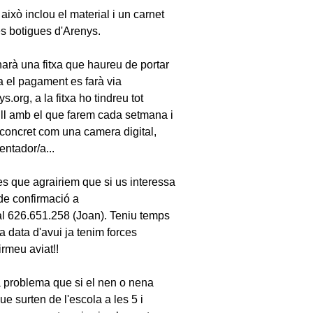
això inclou el material i un carnet
s botigues d'Arenys.
narà una fitxa que haureu de portar
el pagament es farà via
.org, a la fitxa ho tindreu tot
ll amb el que farem cada setmana i
 concret com una camera digital,
entador/a...
 es que agrairiem que si us interessa
de confirmació a
l 626.651.258 (Joan). Teniu temps
 a data d'avui ja tenim forces
irmeu aviat!!
 ha problema que si el nen o nena
ue surten de l'escola a les 5 i