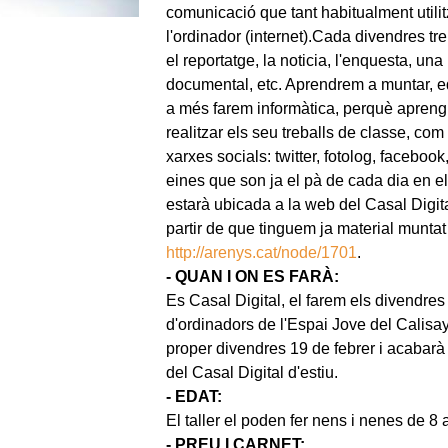
comunicació que tant habitualment utilitz
l'ordinador (internet).Cada divendres tre
el reportatge, la noticia, l'enquesta, una
documental, etc. Aprendrem a muntar, edit
a més farem informàtica, perquè apreng
realitzar els seu treballs de classe, com 
xarxes socials: twitter, fotolog, faceboo
eines que son ja el pà de cada dia en el
estarà ubicada a la web del Casal Digit
partir de que tinguem ja material munta
http://arenys.cat/node/1701
.
- QUAN I ON ES FARÀ:
Es Casal Digital, el farem els divendres
d'ordinadors de l'Espai Jove del Calisay.
proper divendres 19 de febrer i acabarà e
del Casal Digital d'estiu.
- EDAT:
El taller el poden fer nens i nenes de 
- PREU I CARNET: