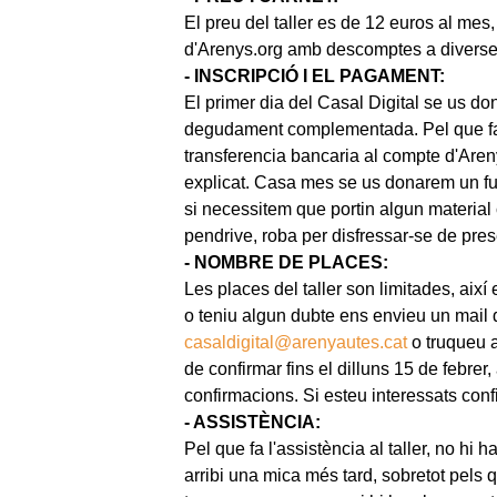
El preu del taller es de 12 euros al mes, 
d'Arenys.org amb descomptes a diverse
- INSCRIPCIÓ I EL PAGAMENT:
El primer dia del Casal Digital se us do
degudament complementada. Pel que fa 
transferencia bancaria al compte d'Arenys
explicat. Casa mes se us donarem un fu
si necessitem que portin algun material
pendrive, roba per disfressar-se de pres
- NOMBRE DE PLACES:
Les places del taller son limitades, així
o teniu algun dubte ens envieu un mail 
casaldigital@arenyautes.cat
o truqueu a
de confirmar fins el dilluns 15 de febrer,
confirmacions. Si esteu interessats conf
- ASSISTÈNCIA:
Pel que fa l'assistència al taller, no hi
arribi una mica més tard, sobretot pels q