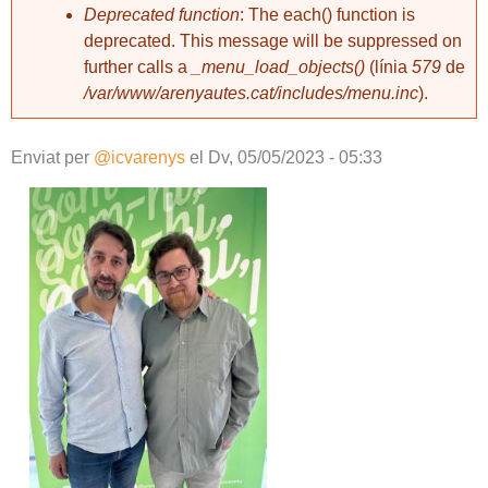
Deprecated function
: The each() function is
deprecated. This message will be suppressed on
further calls a
_menu_load_objects()
(línia
579
de
/var/www/arenyautes.cat/includes/menu.inc
).
Enviat per
@icvarenys
el
Dv, 05/05/2023 - 05:33