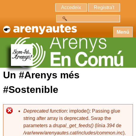
Accedeix
Registra't
Cerca
Menú
Un #Arenys més
#Sostenible
Deprecated function
: implode(): Passing glue
string after array is deprecated. Swap the
parameters a
drupal_get_feeds()
(línia
394
de
/var/www/arenyautes.cat/includes/common.inc
).