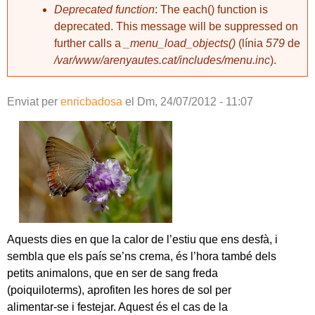
Deprecated function
: The each() function is
deprecated. This message will be suppressed on
further calls a
_menu_load_objects()
(línia
579
de
/var/www/arenyautes.cat/includes/menu.inc
).
Enviat per
enricbadosa
el
Dm, 24/07/2012 - 11:07
Aquests dies en que la calor de l’estiu que ens desfà, i
sembla que els país se’ns crema, és l’hora també dels
petits animalons, que en ser de sang freda
(poiquiloterms), aprofiten les hores de sol per
alimentar-se i festejar. Aquest és el cas de la