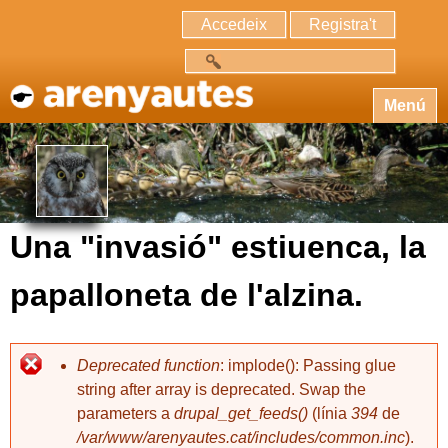
Accedeix
Registra't
Cerca
Menú
Una "invasió" estiuenca, la
papalloneta de l'alzina.
Deprecated function
: implode(): Passing glue
string after array is deprecated. Swap the
parameters a
drupal_get_feeds()
(línia
394
de
/var/www/arenyautes.cat/includes/common.inc
).