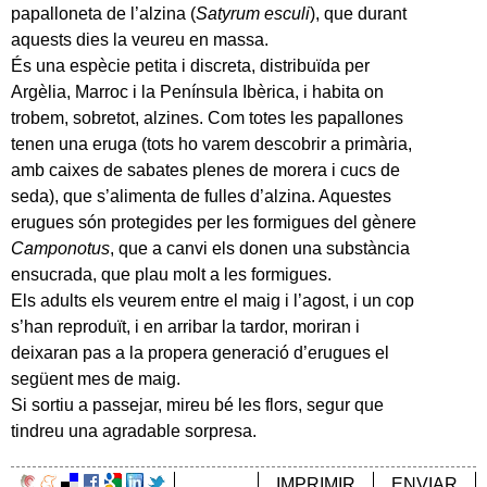
papalloneta de l’alzina (
Satyrum esculi
), que durant
aquests dies la veureu en massa.
És una espècie petita i discreta, distribuïda per
Argèlia, Marroc i la Península Ibèrica, i habita on
trobem, sobretot, alzines. Com totes les papallones
tenen una eruga (tots ho varem descobrir a primària,
amb caixes de sabates plenes de morera i cucs de
seda), que s’alimenta de fulles d’alzina. Aquestes
erugues són protegides per les formigues del gènere
Camponotus
, que a canvi els donen una substància
ensucrada, que plau molt a les formigues.
Els adults els veurem entre el maig i l’agost, i un cop
s’han reproduït, i en arribar la tardor, moriran i
deixaran pas a la propera generació d’erugues el
següent mes de maig.
Si sortiu a passejar, mireu bé les flors, segur que
tindreu una agradable sorpresa.
IMPRIMIR
ENVIAR