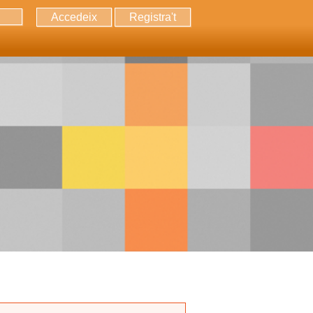
Accedeix
Registra't
erca