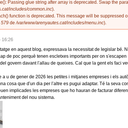
de(): Passing glue string after array is deprecated. Swap the pa
.cat/includes/common.inc
).
ach() function is deprecated. This message will be suppressed on
a
579
de
/var/www/arenyautes.cat/includes/menu.inc
).
- 16:26
itatge en aquest blog, expressava la necessitat de legislar bé. N
 cap de poc perquè tenen escletxes importants per on s'escapen
ó del govern davant l'allau de queixes. Cal que la gent els faci 
 a u de gener de 2026 les petites i mitjanes empreses i els au
una cosa que d'un dia per l'altre es pugui adaptar. Té la seva com
euen implicades les empreses que ho hauran de facturar difere
anteniment del nou sistema.