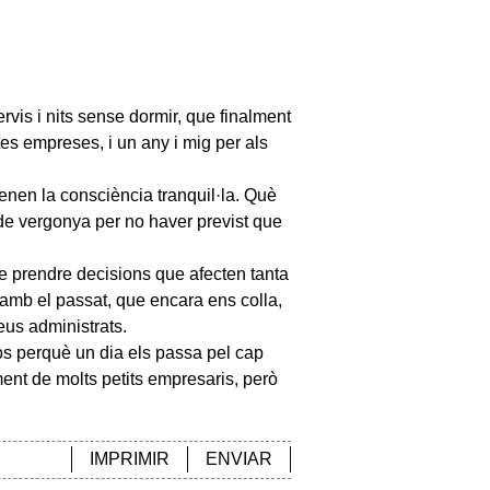
rvis i nits sense dormir, que finalment
tes empreses, i un any i mig per als
enen la consciència tranquil·la. Què
 de vergonya per no haver previst que
de prendre decisions que afecten tanta
 amb el passat, que encara ens colla,
eus administrats.
-los perquè un dia els passa pel cap
ment de molts petits empresaris, però
IMPRIMIR
ENVIAR