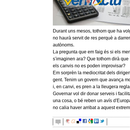
Durant uns mesos, tothom que ha volgut
no haurà servit de res perquè a darrer
autònoms.
La pregunta que em faig és si els mem
s'imaginen ara? Que tothom dirà que h
els canvis no es poden improvisar?
Em sorprèn la mediocritat dels dirige
gent. Tenim un govern que avança molt
i, en canvi, es pren a la lleugera reg
Governar vol dir donar serveis i facili
una cosa, o bé reben un avís d'Europa
no calia haver arribat a aquest extrem