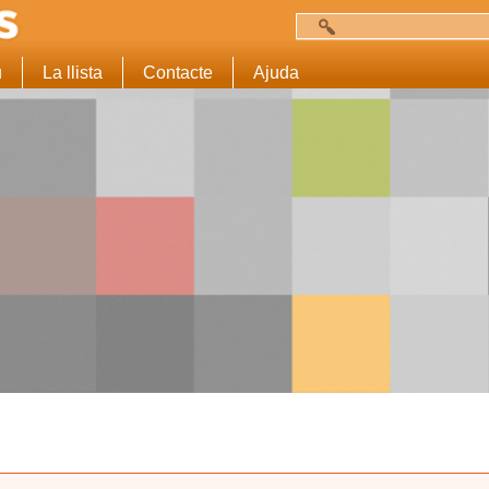
Cerca
Formulari de c
u
La llista
Contacte
Ajuda