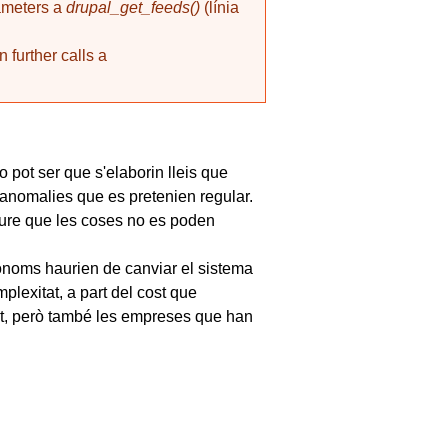
rameters a
drupal_get_feeds()
(línia
 further calls a
o pot ser que s'elaborin lleis que
 anomalies que es pretenien regular.
veure que les coses no es poden
tònoms haurien de canviar el sistema
plexitat, a part del cost que
nt, però també les empreses que han