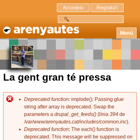
Accedeix
Registra't
Cerca
Menú
La gent gran té pressa
Deprecated function
: implode(): Passing glue
string after array is deprecated. Swap the
parameters a
drupal_get_feeds()
(línia
394
de
/var/www/arenyautes.cat/includes/common.inc
).
Deprecated function
: The each() function is
deprecated. This message will be suppressed on