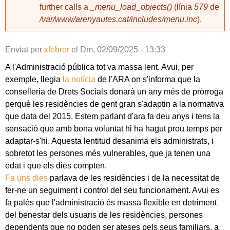
further calls a
_menu_load_objects()
(línia
579
de
/var/www/arenyautes.cat/includes/menu.inc
).
Enviat per
xfebrer
el
Dm, 02/09/2025 - 13:33
A l'Administració pública tot va massa lent. Avui, per
exemple, llegia
la notícia
de l'ARA on s'informa que la
conselleria de Drets Socials donarà un any més de pròrroga
perquè les residències de gent gran s'adaptin a la normativa
que data del 2015. Estem parlant d'ara fa deu anys i tens la
sensació que amb bona voluntat hi ha hagut prou temps per
adaptar-s'hi. Aquesta lentitud desanima els administrats, i
sobretot les persones més vulnerables, que ja tenen una
edat i que els dies compten.
Fa uns dies
parlava de les residències i de la necessitat de
fer-ne un seguiment i control del seu funcionament. Avui es
fa palès que l'administració és massa flexible en detriment
del benestar dels usuaris de les residències, persones
dependents que no poden ser ateses pels seus familiars, a