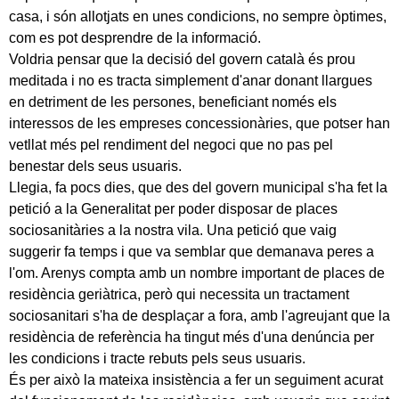
casa, i són allotjats en unes condicions, no sempre òptimes,
com es pot desprendre de la informació.
Voldria pensar que la decisió del govern català és prou
meditada i no es tracta simplement d'anar donant llargues
en detriment de les persones, beneficiant només els
interessos de les empreses concessionàries, que potser han
vetllat més pel rendiment del negoci que no pas pel
benestar dels seus usuaris.
Llegia, fa pocs dies, que des del govern municipal s'ha fet la
petició a la Generalitat per poder disposar de places
sociosanitàries a la nostra vila. Una petició que vaig
suggerir fa temps i que va semblar que demanava peres a
l'om. Arenys compta amb un nombre important de places de
residència geriàtrica, però qui necessita un tractament
sociosanitari s'ha de desplaçar a fora, amb l'agreujant que la
residència de referència ha tingut més d'una denúncia per
les condicions i tracte rebuts pels seus usuaris.
És per això la mateixa insistència a fer un seguiment acurat