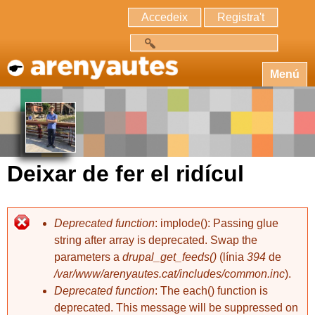
Accedeix
Registra't
Cerca
Menú
Deixar de fer el ridícul
Deprecated function
: implode(): Passing glue
string after array is deprecated. Swap the
parameters a
drupal_get_feeds()
(línia
394
de
/var/www/arenyautes.cat/includes/common.inc
).
Deprecated function
: The each() function is
deprecated. This message will be suppressed on