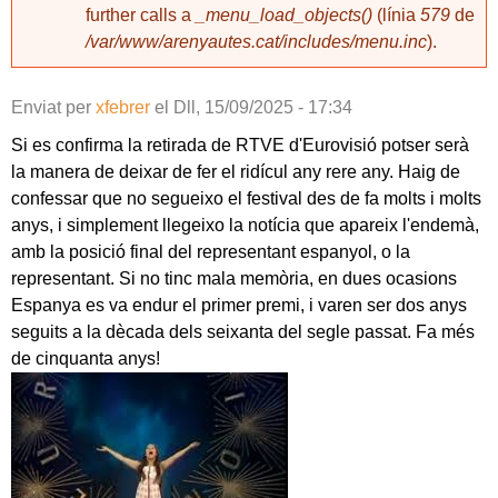
further calls a
_menu_load_objects()
(línia
579
de
/var/www/arenyautes.cat/includes/menu.inc
).
Enviat per
xfebrer
el
Dll, 15/09/2025 - 17:34
Si es confirma la retirada de RTVE d'Eurovisió potser serà
la manera de deixar de fer el ridícul any rere any. Haig de
confessar que no segueixo el festival des de fa molts i molts
anys, i simplement llegeixo la notícia que apareix l'endemà,
amb la posició final del representant espanyol, o la
representant. Si no tinc mala memòria, en dues ocasions
Espanya es va endur el primer premi, i varen ser dos anys
seguits a la dècada dels seixanta del segle passat. Fa més
de cinquanta anys!