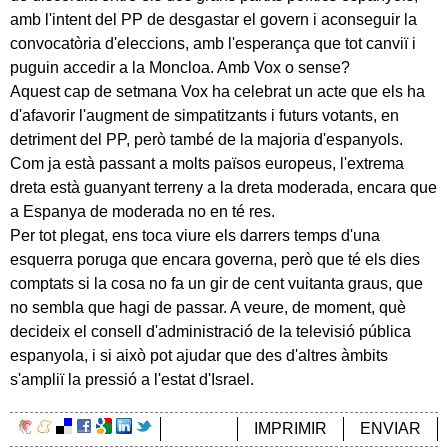
amb l'intent del PP de desgastar el govern i aconseguir la
convocatòria d'eleccions, amb l'esperança que tot canviï i
puguin accedir a la Moncloa. Amb Vox o sense?
Aquest cap de setmana Vox ha celebrat un acte que els ha
d'afavorir l'augment de simpatitzants i futurs votants, en
detriment del PP, però també de la majoria d'espanyols.
Com ja està passant a molts països europeus, l'extrema
dreta està guanyant terreny a la dreta moderada, encara que
a Espanya de moderada no en té res.
Per tot plegat, ens toca viure els darrers temps d'una
esquerra poruga que encara governa, però que té els dies
comptats si la cosa no fa un gir de cent vuitanta graus, que
no sembla que hagi de passar. A veure, de moment, què
decideix el consell d'administració de la televisió pública
espanyola, i si això pot ajudar que des d'altres àmbits
s'ampliï la pressió a l'estat d'Israel.
IMPRIMIR
ENVIAR