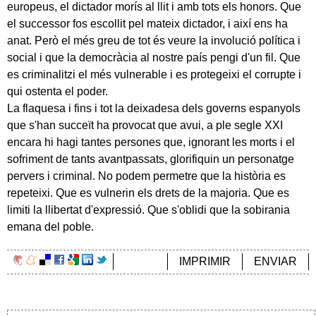
europeus, el dictador morís al llit i amb tots els honors. Que
el successor fos escollit pel mateix dictador, i així ens ha
anat. Però el més greu de tot és veure la involució política i
social i que la democràcia al nostre país pengi d'un fil. Que
es criminalitzi el més vulnerable i es protegeixi el corrupte i
qui ostenta el poder.
La flaquesa i fins i tot la deixadesa dels governs espanyols
que s'han succeït ha provocat que avui, a ple segle XXI
encara hi hagi tantes persones que, ignorant les morts i el
sofriment de tants avantpassats, glorifiquin un personatge
pervers i criminal. No podem permetre que la història es
repeteixi. Que es vulnerin els drets de la majoria. Que es
limiti la llibertat d'expressió. Que s'oblidi que la sobirania
emana del poble.
IMPRIMIR
ENVIAR