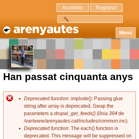
Accedeix
Registra't
Cerca
Menú
Han passat cinquanta anys
Deprecated function
: implode(): Passing glue
string after array is deprecated. Swap the
parameters a
drupal_get_feeds()
(línia
394
de
/var/www/arenyautes.cat/includes/common.inc
).
Deprecated function
: The each() function is
deprecated. This message will be suppressed on