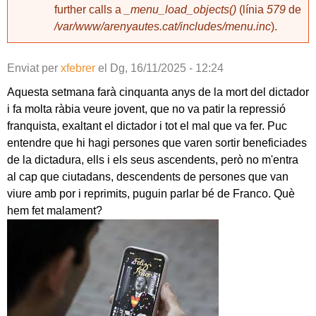
further calls a
_menu_load_objects()
(línia
579
de
/var/www/arenyautes.cat/includes/menu.inc
).
Enviat per
xfebrer
el
Dg, 16/11/2025 - 12:24
Aquesta setmana farà cinquanta anys de la mort del dictador
i fa molta ràbia veure jovent, que no va patir la repressió
franquista, exaltant el dictador i tot el mal que va fer. Puc
entendre que hi hagi persones que varen sortir beneficiades
de la dictadura, ells i els seus ascendents, però no m'entra
al cap que ciutadans, descendents de persones que van
viure amb por i reprimits, puguin parlar bé de Franco. Què
hem fet malament?