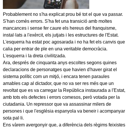
Probablement no s'ha explicat prou bé tot el que va passar.
S'han comès errors. S'ha fet una transició amb moltes
mancances i sense fer caure els hereus del franquisme,
instal·lats a l'exèrcit, els jutjats i les estructures de l'Estat.
L'esquerra ha estat poc agosarada i no ha fet els canvis que
calia per entrar de ple en una veritable democràcia.
L'esquerra i la dreta civilitzada.
Ara, després de cinquanta anys escoltes segons quines
declaracions de personatges que havien d'haver girat el
sistema polític com un mitjó, i encara tenen paraules
amables cap al dictador, que no va ser res més que un
revoltat que es va carregar la República instaurada a l'Estat,
amb tots els defectes i errors comesos, però votada per la
ciutadania. Un repressor que va assassinar milers de
persones i que l'església espanyola va beneir i acompanyar
sota pal·li.
Ens vàrem avergonyir que, a diferència dels règims feixistes