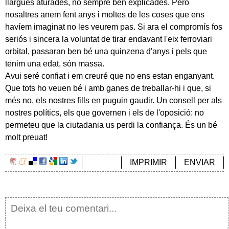
llargues aturades, no sempre ben explicades. Però
nosaltres anem fent anys i moltes de les coses que ens
havíem imaginat no les veurem pas. Si ara el compromís fos
seriós i sincera la voluntat de tirar endavant l'eix ferroviari
orbital, passaran ben bé una quinzena d'anys i pels que
tenim una edat, són massa.
Avui seré confiat i em creuré que no ens estan enganyant.
Que tots ho veuen bé i amb ganes de treballar-hi i que, si
més no, els nostres fills en puguin gaudir. Un consell per als
nostres polítics, els que governen i els de l'oposició: no
permeteu que la ciutadania us perdi la confiança. És un bé
molt preuat!
IMPRIMIR
ENVIAR