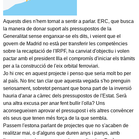
Aquests dies n'hem tornat a sentir a parlar. ERC, que busca
la manera de donar suport als pressupostos de la
Generalitat sense enganxar-se els dits, i veient que el
govern de Madrid no està per transferir les competències
sobre la recaptació de l'IRPF, ha canviat d'objectiu i volen
pactar amb el president Illa el compromís d'iniciar els tràmits
per a la construcció de l'eix orbital ferroviari.
Jo hi crec en aquest projecte i penso que seria molt bo per
al país. No tinc tan clar que aquesta vegada s'ho prenguin
seriosament, sobretot pensant que bona part de la inversió
hauria d'anar a càrrec dels pressupostos de l'Estat. Serà
una altra excusa per anar fent bullir l'olla? Uns
aconsegueixen aprovar el pressupost i els altres convèncer
els seus que tenen més força de la que sembla.
Passem l'estona parlant de projectes que no s'acaben de
realitzar mai, o d'alguns que duren anys i panys, amb