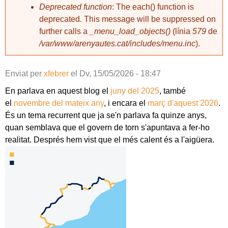
Deprecated function
: The each() function is
deprecated. This message will be suppressed on
further calls a
_menu_load_objects()
(línia
579
de
/var/www/arenyautes.cat/includes/menu.inc
).
Enviat per
xfebrer
el
Dv, 15/05/2026 - 18:47
En parlava en aquest blog el
juny del 2025
, també
el
novembre del mateix any
, i encara el
març d'aquest 2026
.
És un tema recurrent que ja se'n parlava fa quinze anys,
quan semblava que el govern de torn s'apuntava a fer-ho
realitat. Després hem vist que el més calent és a l'aigüera.