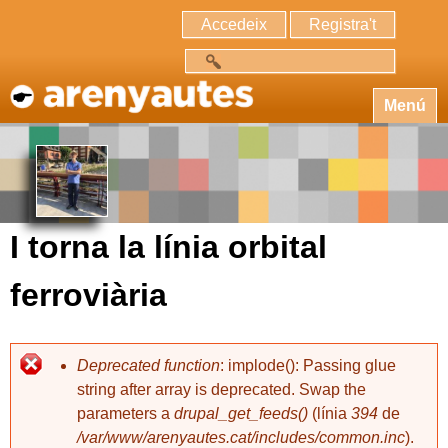
Accedeix
Registra't
Cerca
Menú
I torna la línia orbital
ferroviària
Deprecated function
: implode(): Passing glue
string after array is deprecated. Swap the
parameters a
drupal_get_feeds()
(línia
394
de
/var/www/arenyautes.cat/includes/common.inc
).