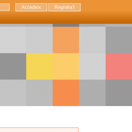
Accedeix
Registra't
erca