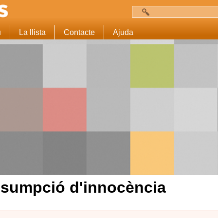
Cerca
Formulari de c
u
La llista
Contacte
Ajuda
esumpció d'innocència