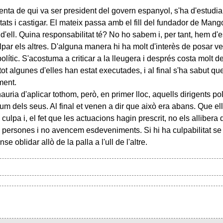
enta de qui va ser president del govern espanyol, s'ha d'estudiar 
litats i castigar. El mateix passa amb el fill del fundador de Ma
d'ell. Quina responsabilitat té? No ho sabem i, per tant, hem d'es
lpar els altres. D'alguna manera hi ha molt d'interès de posar ve
lític. S'acostuma a criticar a la lleugera i després costa molt d
 tot algunes d'elles han estat executades, i al final s'ha sabut q
ment.
ria d'aplicar tothom, però, en primer lloc, aquells dirigents po
culum dels seus. Al final et venen a dir que això era abans. Que 
culpa i, el fet que les actuacions hagin prescrit, no els allibera
 persones i no avencem esdeveniments. Si hi ha culpabilitat se
oblidar allò de la palla a l'ull de l'altre.