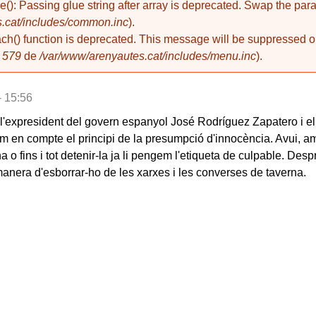
de(): Passing glue string after array is deprecated. Swap the pa
.cat/includes/common.inc
).
ach() function is deprecated. This message will be suppressed on
a
579
de
/var/www/arenyautes.cat/includes/menu.inc
).
- 15:56
e l'expresident del govern espanyol José Rodríguez Zapatero i el
m en compte el principi de la presumpció d'innocència. Avui, am
o fins i tot detenir-la ja li pengem l'etiqueta de culpable. Despr
a manera d'esborrar-ho de les xarxes i les converses de taverna.