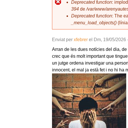
l
Deprecated function
: implo
394
de
/var/www/arenyautes
Missatge d'error
Deprecated function
: The e
_menu_load_objects()
(líni
Enviat per
xfebrer
el
Dm, 19/05/2026 
Arran de les dues notícies del dia, d
crec que és molt important que tingue
un jutge ordena investigar una persona 
innocent, el mal ja està fet i no hi h