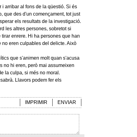
i arribar al fons de la qüestió. Si és
ngo, que des d'un començament, tot just
perar els resultats de la investigació.
rd les altres persones, sobretot si
e tirar enrere. Hi ha persones que han
ue no eren culpables del delicte. Això
lítics que s'animen molt quan s'acusa
ells no hi eren, però mai assumeixen
 de la culpa, si més no moral.
 sabrà. Llavors podem fer els
IMPRIMIR
ENVIAR