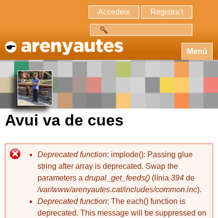
Accedeix
Registra't
Cerca
Menú
Avui va de cues
Deprecated function
: implode(): Passing glue
string after array is deprecated. Swap the
parameters a
drupal_get_feeds()
(línia
394
de
/var/www/arenyautes.cat/includes/common.inc
).
Deprecated function
: The each() function is
deprecated. This message will be suppressed on