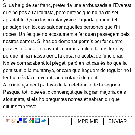
Si us haig de ser franc, preferiria una embussada a l'Everest
que no pas a l'autopista, però entenc que no ha de ser
agradable. Quan fas muntanyisme t'agrada gaudir del
paisatge i en tot cas saludar aquelles persones que t'hi
trobes. Un fet que no acostumem a fer quan passegem pels
nostres carrers. Si has de demanar permís per fer quatre
passes, o aturar-te davant la primera dificultat del terreny,
perquè hi ha massa gent, la cosa no acaba de funcionar.
No sé com acabarà tot plegat, però en tot cas és bo que la
gent surti a la muntanya, encara que haguem de regular-ho i
fer-ho més fàcil, evitant l'acumulació de gent.
Al començament parlava de la celebració de la segona
Pasqua, tot i que estic convençut que la gran majoria dels
afortunats, si els ho preguntes només et sabran dir que
dilluns fan festa.
IMPRIMIR
ENVIAR