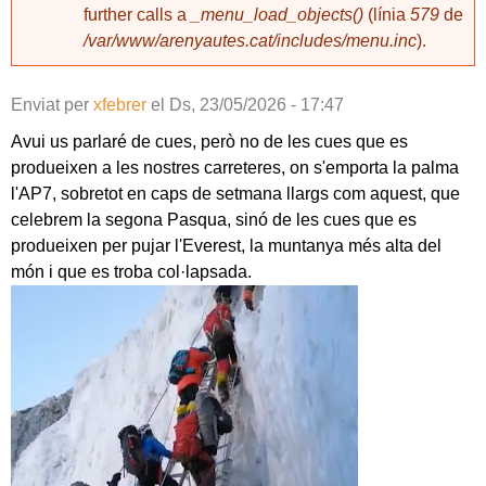
further calls a
_menu_load_objects()
(línia
579
de
/var/www/arenyautes.cat/includes/menu.inc
).
Enviat per
xfebrer
el
Ds, 23/05/2026 - 17:47
Avui us parlaré de cues, però no de les cues que es
produeixen a les nostres carreteres, on s'emporta la palma
l'AP7, sobretot en caps de setmana llargs com aquest, que
celebrem la segona Pasqua, sinó de les cues que es
produeixen per pujar l'Everest, la muntanya més alta del
món i que es troba col·lapsada.