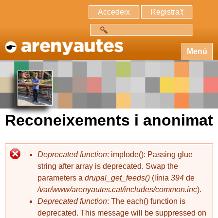
Accedeix
Registra't
Cerca
Menú
Reconeixements i anonimat
Deprecated function
: implode(): Passing glue
string after array is deprecated. Swap the
parameters a
drupal_get_feeds()
(línia
394
de
/var/www/arenyautes.cat/includes/common.inc
).
Deprecated function
: The each() function is
deprecated. This message will be suppressed on