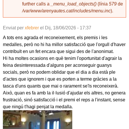
further calls a
_menu_load_objects()
(línia
579
de
/var/www/arenyautes.cat/includes/menu.inc
).
Enviat per
xfebrer
el
Dij, 18/06/2026 - 17:37
A tots ens agrada el reconeixement, els premis i les
medalles, però no hi ha millor satisfacció que l'orgull d'haver
contribuït en un fet encara que sigui des de l'anonimat.
Hi ha moltes ocasions en què tenim l'oportunitat d'agrair la
feina desinteressada d'alguns per aconseguir guanys
socials, però no podem oblidar que el dia a dia està ple
d'actes que ignorem i que es porten a terme gràcies a la
tasca d'uns quants que mai o rarament se'ls reconeixerà.
Això, quan es fa amb la il·lusió d'ajudar els altres, no genera
frustració, sinó satisfacció i el premi el reps a l'instant, sense
que ningú t'hagi penjat la medalla.