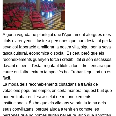
Alguna vegada he plantejat que l'Ajuntament atorgués més
títols d'arenyenc il·lustre a persones que han destacat per la
seva col·laboració a millorar la nostra vila, sigui per la seva
tasca cultural, econòmica o social. És cert, però que els
reconeixements guanyen força i credibilitat si són escassos,
davant el perill d'estar regalant títols a tort i dret, encara que
caure en l'altre extrem tampoc és bo. Trobar l'equilibri no és
fàcil.
La moda dels reconeixements ciutadans a través de
votacions populars omple, en certa manera, aquest buit que
podem trobar en l'escassetat de reconeixements
institucionals. És bo que els vilatans valorin la feina dels
seus convilatans, perquè ajuda a tenir en compte les
persones que no només lluiten per viure, sinó que aprofiten