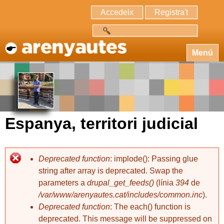
Accedeix
Registra't
Cerca
Menú
Espanya, territori judicial
Deprecated function
: implode(): Passing glue
string after array is deprecated. Swap the
parameters a
drupal_get_feeds()
(línia
394
de
/var/www/arenyautes.cat/includes/common.inc
).
Deprecated function
: The each() function is
deprecated. This message will be suppressed on