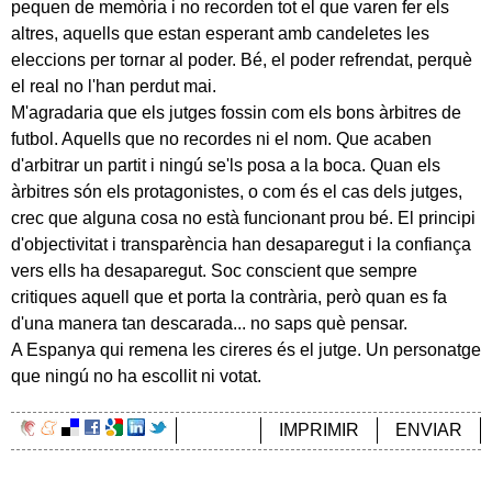
pequen de memòria i no recorden tot el que varen fer els
altres, aquells que estan esperant amb candeletes les
eleccions per tornar al poder. Bé, el poder refrendat, perquè
el real no l'han perdut mai.
M'agradaria que els jutges fossin com els bons àrbitres de
futbol. Aquells que no recordes ni el nom. Que acaben
d'arbitrar un partit i ningú se'ls posa a la boca. Quan els
àrbitres són els protagonistes, o com és el cas dels jutges,
crec que alguna cosa no està funcionant prou bé. El principi
d'objectivitat i transparència han desaparegut i la confiança
vers ells ha desaparegut. Soc conscient que sempre
critiques aquell que et porta la contrària, però quan es fa
d'una manera tan descarada... no saps què pensar.
A Espanya qui remena les cireres és el jutge. Un personatge
que ningú no ha escollit ni votat.
IMPRIMIR
ENVIAR