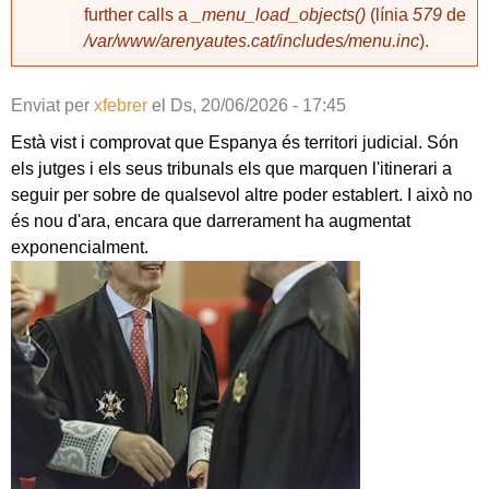
further calls a
_menu_load_objects()
(línia
579
de
/var/www/arenyautes.cat/includes/menu.inc
).
Enviat per
xfebrer
el
Ds, 20/06/2026 - 17:45
Està vist i comprovat que Espanya és territori judicial. Són
els jutges i els seus tribunals els que marquen l'itinerari a
seguir per sobre de qualsevol altre poder establert. I això no
és nou d'ara, encara que darrerament ha augmentat
exponencialment.