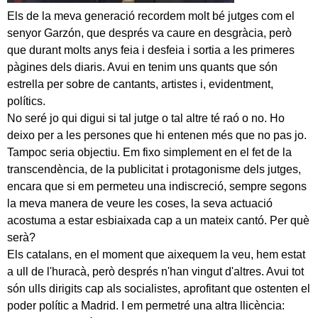
Els de la meva generació recordem molt bé jutges com el
senyor Garzón, que després va caure en desgràcia, però
que durant molts anys feia i desfeia i sortia a les primeres
pàgines dels diaris. Avui en tenim uns quants que són
estrella per sobre de cantants, artistes i, evidentment,
polítics.
No seré jo qui digui si tal jutge o tal altre té raó o no. Ho
deixo per a les persones que hi entenen més que no pas jo.
Tampoc seria objectiu. Em fixo simplement en el fet de la
transcendència, de la publicitat i protagonisme dels jutges,
encara que si em permeteu una indiscreció, sempre segons
la meva manera de veure les coses, la seva actuació
acostuma a estar esbiaixada cap a un mateix cantó. Per què
serà?
Els catalans, en el moment que aixequem la veu, hem estat
a ull de l'huracà, però després n'han vingut d'altres. Avui tot
són ulls dirigits cap als socialistes, aprofitant que ostenten el
poder polític a Madrid. I em permetré una altra llicència: