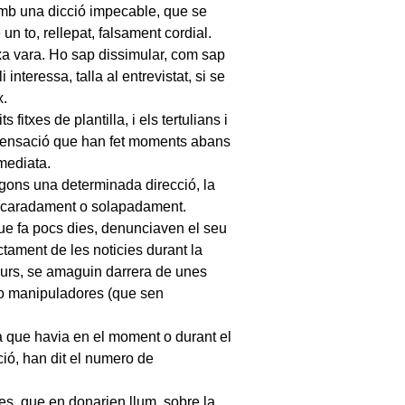
amb una dicció impecable, que se
un to, rellepat, falsament cordial.
xa vara. Ho sap dissimular, com sap
 interessa, talla al entrevistat, si se
x.
fitxes de plantilla, i els tertulians i
a sensació que han fet moments abans
mediata.
egons una determinada direcció, la
escaradament o solapadament.
ue fa pocs dies, denunciaven el seu
ctament de les noticies durant la
purs, se amaguin darrera de unes
o manipuladores (que sen
a que havia en el moment o durant el
ió, han dit el numero de
.
s, que en donarien llum, sobre la