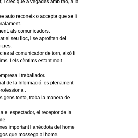
t, i crec que a vegades amb raó, a la
 se auto reconeix o accepta que se li
o malament.
ent, als comunicadors,
 el seu lloc, i se aprofiten del
ncies.
ies al comunicador de torn, això li
ims. I els cèntims estant molt
empresa i treballador.
nal de la Informació, es plenament
professional.
s gens tonto, troba la manera de
a el espectador, el receptor de la
le.
mes important l’anècdota del home
l gos que mossega al home.