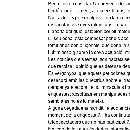
Per mi es un cas clar. Un presentador 
l’entén fonèticament, al mateix temps, te 
No tracte als personatges amb la matei
dissimular les seves intencions. I quant li
li aparta del guio, establert per ell matei
El seu espai esta composat per els acòlits 
tertulianes ben alliçonats, que dona l
l’últim assaig sobre la seva actuació im
Les noticies o els temes, son tractats s
que recolza l’opinió que es defensa d
Es vergonyós, que aquets periodistes q
desacord amb las directrius sobre el tra
campanya electoral, ells, immaculats i 
enquestes, absolutament manipulades 
semblants no es lo mateix).
Alguna vegada ens han dit, la audiènci
moment de la enquesta ?. I ha continuac
teleespectadors que no han participat ?
No, cap de les dugués dades informative