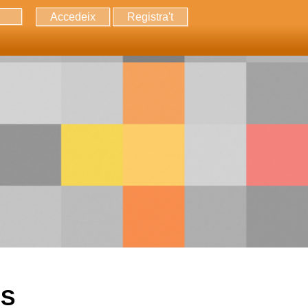
Accedeix
Registra't
erca
OS