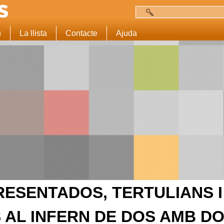
Cerca
Formulari de c
u
La llista
Contacte
Ajuda
RESENTADOS, TERTULIANS I
AL INFERN DE DOS AMB D