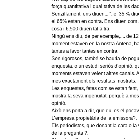
força quantitativa i qualitativa de les da
Senzillament, ens diuen... “..el 35 % diu
el 65% estan en contra. Ens diuen com a
cosa i 6.500 diuen tal altra.
Ningú ens diu, de per exemple,.... de 1
moment estaven en la nostra Antena, han
tantes a favor tantes en contra.
Sen rigorosos, també se hauria de pogu
enquesta, o un estudi seriós d’opinió, 
moments estaven veient altres canals. A
mes exactament els resultats mostrats.
Les enquestes, fetes com se estan fent, 
mostra la seva ingenuïtat, perquè a mes
opinió.
Això ens porta a dir, que qui es el poca
L’empresa propietària de la emissora?.
Els periodistes, que donant la cara o la
de la pregunta ?.