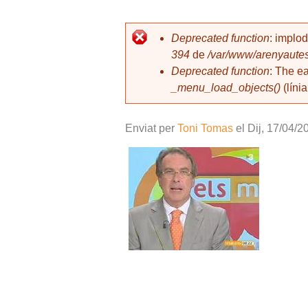
l
Deprecated function
: implo
394
de
/var/www/arenyautes
Missatge d'error
Deprecated function
: The e
_menu_load_objects()
(líni
Enviat per
Toni Tomas
el
Dij, 17/04/2
_original