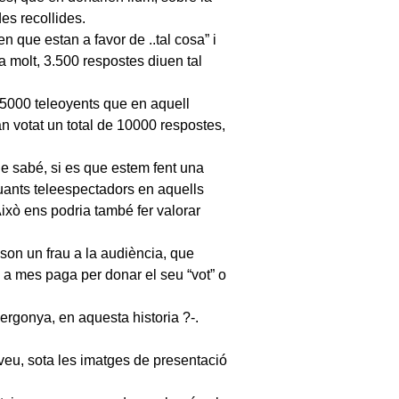
des recollides.
en que estan a favor de ..tal cosa” i
 molt, 3.500 respostes diuen tal
25000 teleoyents que en aquell
 votat un total de 10000 respostes,
e sabé, si es que estem fent una
quants teleespectadors en aquells
ixò ens podria també fer valorar
son un frau a la audiència, que
 a mes paga per donar el seu “vot” o
vergonya, en aquesta historia ?-.
 veu, sota les imatges de presentació