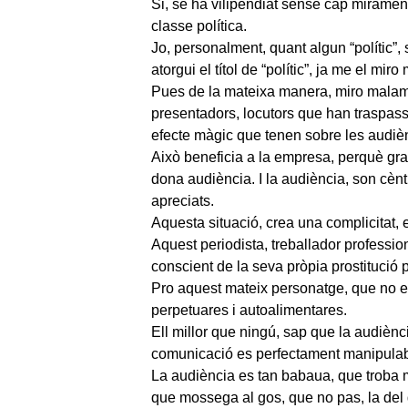
Si, se ha vilipendiat sense cap miramen
classe política.
Jo, personalment, quant algun “polític”,
atorgui el títol de “polític”, ja me el mir
Pues de la mateixa manera, miro malam
presentadors, locutors que han traspassat
efecte màgic que tenen sobre les audiè
Això beneficia a la empresa, perquè grac
dona audiència. I la audiència, son cènt
apreciats.
Aquesta situació, crea una complicitat, 
Aquest periodista, treballador professio
conscient de la seva pròpia prostitució 
Pro aquest mateix personatge, que no e
perpetuares i autoalimentares.
Ell millor que ningú, sap que la audiènci
comunicació es perfectament manipulab
La audiència es tan babaua, que troba 
que mossega al gos, que no pas, la de