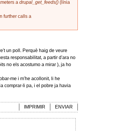
rameters a
drupal_get_feeds()
(línia
 further calls a
re't un poll. Perquè haig de veure
sta responsabilitat, a partir d'ara no
pits no els acostumo a mirar ), ja ho
bar-me i m'he acollonit, li he
a comprar-li pa, i el pobre ja havia
IMPRIMIR
ENVIAR