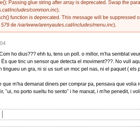
de(): Passing glue string after array is deprecated. Swap the pa
.cat/includes/common.inc
).
ach() function is deprecated. This message will be suppressed on
a
579
de
/var/www/arenyautes.cat/includes/menu.inc
).
:04
 Com ho dius??? ehh tu, tens un poll. o millor, m'ha semblat veu
? És que tinc un sensor que detecta el moviment???. No vull aque
on tingueu un gra, ni si us surt un moc pel nas, ni el paquet ( els 
bre que m'ha demanat diners per comprar pa, pensava que volia ro
"ui, no porto sueltu ho sento" i he marxat, i m'he penedit, i voli