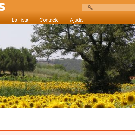
Cerca
Formulari de c
u
La llista
Contacte
Ajuda