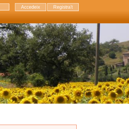
Accedeix
Registra't
erca