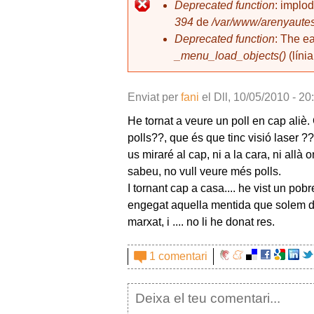
l
Deprecated function
: implo
394
de
/var/www/arenyautes
Missatge d'error
Deprecated function
: The e
_menu_load_objects()
(líni
Enviat per
fani
el
Dll, 10/05/2010 - 20
He tornat a veure un poll en cap aliè.
polls??, que és que tinc visió laser ?
us miraré al cap, ni a la cara, ni allà 
sabeu, no vull veure més polls.
I tornant cap a casa.... he vist un po
engegat aquella mentida que solem dir, 
marxat, i .... no li he donat res.
1 comentari