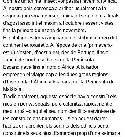
Com és un animal insectívor passa l'hivern a l'Africa.
Al nostre país comença a arribar usualment a la
segona quinzena de març i inicia el seu retorn a finals
d’agost assolint el màxim a l’octubre i essent vistes
fins la primera quinzena de novembre.
El culblanc es troba àmpliament distribuïda arreu del
continent euroasiàtic. A l’època de cria (primavera-
estiu) s’estén, d’oest a est, des de Portugal fins al
Japó i, de nord a sud, des de la Península
Escandinava fins al nord d’Àfrica. A la tardor
emprenen el viatge cap a les dues grans regions
d’hivernada: l’Àfrica subsahariana i la Península de
Malàisia.
Tradicionalment, aquesta espècie havia construït els
nius en penya-segats, però colonitzà ràpidament el
medi urbà –d’aquí el seu nom científic- servint-se de
les construccions humanes. És en aquest darrer
hàbitat on aprofiten els sortints dels edificis per a
construir els seus nius. Esmercen prop d’una setmana