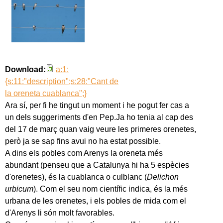
Download:
a:1:
{s:11:"description";s:28:"Cant de
la oreneta cuablanca";}
Ara sí, per fi he tingut un moment i he pogut fer cas a
un dels suggeriments d'en Pep.Ja ho tenia al cap des
del 17 de març quan vaig veure les primeres orenetes,
però ja se sap fins avui no ha estat possible.
A dins els pobles com Arenys la oreneta més
abundant (penseu que a Catalunya hi ha 5 espècies
d'orenetes), és la cuablanca o culblanc (
Delichon
urbicum
). Com el seu nom científic indica, és la més
urbana de les orenetes, i els pobles de mida com el
d'Arenys li són molt favorables.