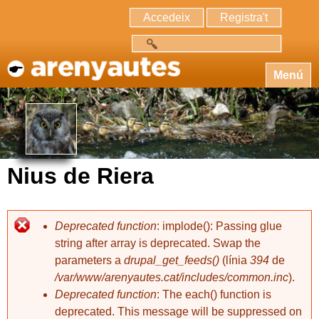
Accedeix
Registra't
Cerca
Menú
Nius de Riera
Deprecated function
: implode(): Passing glue
string after array is deprecated. Swap the
parameters a
drupal_get_feeds()
(línia
394
de
/var/www/arenyautes.cat/includes/common.inc
).
Deprecated function
: The each() function is
deprecated. This message will be suppressed on