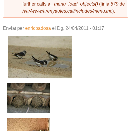
further calls a
_menu_load_objects()
(línia
579
de
/var/www/arenyautes.cat/includes/menu.inc
).
Enviat per
enricbadosa
el
Dg, 24/04/2011 - 01:17