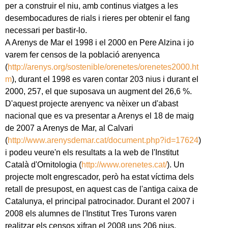
per a construir el niu, amb continus viatges a les
desembocadures de rials i rieres per obtenir el fang
necessari per bastir-lo.
A Arenys de Mar el 1998 i el 2000 en Pere Alzina i jo
varem fer censos de la població arenyenca
(
http://arenys.org/sostenible/orenetes/orenetes2000.ht
m
), durant el 1998 es varen contar 203 nius i durant el
2000, 257, el que suposava un augment del 26,6 %.
D'aquest projecte arenyenc va nèixer un d'abast
nacional que es va presentar a Arenys el 18 de maig
de 2007 a Arenys de Mar, al Calvari
(
http://www.arenysdemar.cat/document.php?id=17624
)
i podeu veure'n els resultats a la web de l'Institut
Català d'Ornitologia (
http://www.orenetes.cat/
). Un
projecte molt engrescador, però ha estat víctima dels
retall de presupost, en aquest cas de l'antiga caixa de
Catalunya, el principal patrocinador. Durant el 2007 i
2008 els alumnes de l'Institut Tres Turons varen
realitzar els censos xifran el 2008 uns 206 nius.