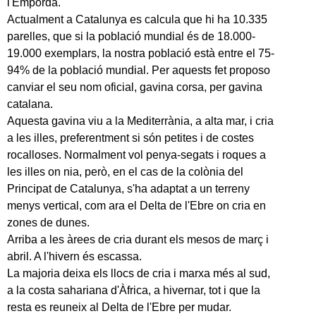
l'Empordà.
Actualment a Catalunya es calcula que hi ha 10.335
parelles, que si la població mundial és de 18.000-
19.000 exemplars, la nostra població està entre el 75-
94% de la població mundial. Per aquests fet proposo
canviar el seu nom oficial, gavina corsa, per gavina
catalana.
Aquesta gavina viu a la Mediterrània, a alta mar, i cria
a les illes, preferentment si són petites i de costes
rocalloses. Normalment vol penya-segats i roques a
les illes on nia, però, en el cas de la colònia del
Principat de Catalunya, s'ha adaptat a un terreny
menys vertical, com ara el Delta de l'Ebre on cria en
zones de dunes.
Arriba a les àrees de cria durant els mesos de març i
abril. A l'hivern és escassa.
La majoria deixa els llocs de cria i marxa més al sud,
a la costa sahariana d'Àfrica, a hivernar, tot i que la
resta es reuneix al Delta de l'Ebre per mudar.