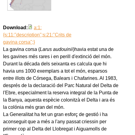
Download:
a:1:
{s:11:"description";s:21:"Crits de
gavina corsa";}
La gavina corsa (
Larus audouinii
)havia estat una de
les gavines més rares i en perill d'extinció del món.
Durant la década dels seixanta es calcula que hi
havia uns 1000 exemplars a tot el món, esparsos
entre illots de Córsega, Balears i Chafarines. Al 1983,
després de la declaració del Parc Natural del Delta de
l'Ebre, especialment la reserva integral de la Punta de
la Banya, aquesta espècie colonitzà el Delta i ara és
la colónia més gran del món.
La Generalitat ha fet un gran esforç de gestió i ha
aconseguit que a més a l'any passat criessin per
primer cop al Delta del Llobregat i Aiguamolls de