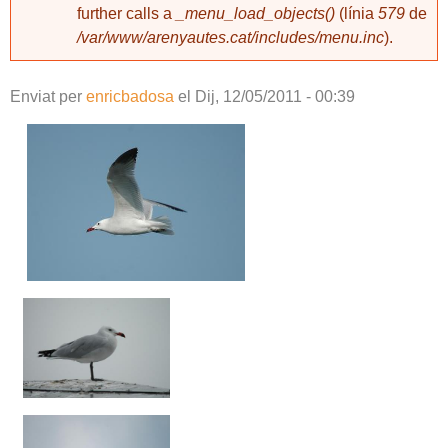
further calls a
_menu_load_objects()
(línia
579
de
/var/www/arenyautes.cat/includes/menu.inc
).
Enviat per
enricbadosa
el
Dij, 12/05/2011 - 00:39