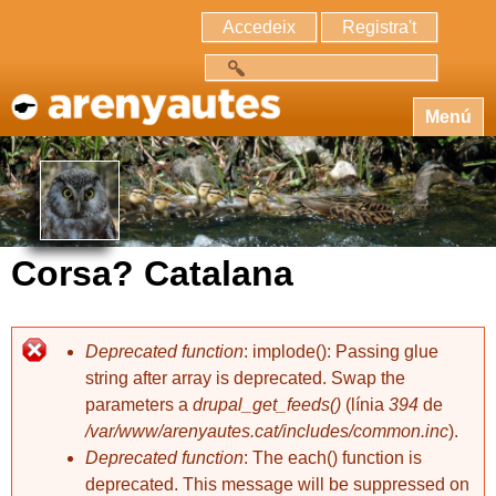
Accedeix
Registra't
Cerca
Menú
Corsa? Catalana
Deprecated function
: implode(): Passing glue
string after array is deprecated. Swap the
parameters a
drupal_get_feeds()
(línia
394
de
/var/www/arenyautes.cat/includes/common.inc
).
Deprecated function
: The each() function is
deprecated. This message will be suppressed on