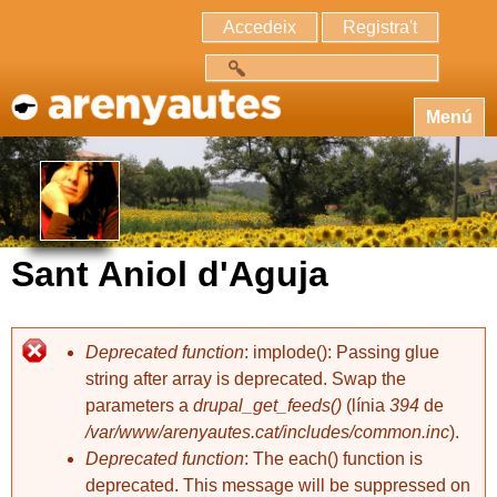
Accedeix
Registra't
Cerca
Menú
Sant Aniol d'Aguja
Deprecated function
: implode(): Passing glue
string after array is deprecated. Swap the
parameters a
drupal_get_feeds()
(línia
394
de
/var/www/arenyautes.cat/includes/common.inc
).
Deprecated function
: The each() function is
deprecated. This message will be suppressed on