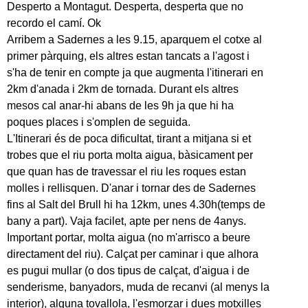
Desperto a Montagut. Desperta, desperta que no
recordo el camí. Ok
Arribem a Sadernes a les 9.15, aparquem el cotxe al
primer pàrquing, els altres estan tancats a l'agost i
s'ha de tenir en compte ja que augmenta l'itinerari en
2km d'anada i 2km de tornada. Durant els altres
mesos cal anar-hi abans de les 9h ja que hi ha
poques places i s'omplen de seguida.
L'Itinerari és de poca dificultat, tirant a mitjana si et
trobes que el riu porta molta aigua, bàsicament per
que quan has de travessar el riu les roques estan
molles i rellisquen. D'anar i tornar des de Sadernes
fins al Salt del Brull hi ha 12km, unes 4.30h(temps de
bany a part). Vaja facilet, apte per nens de 4anys.
Important portar, molta aigua (no m'arrisco a beure
directament del riu). Calçat per caminar i que alhora
es pugui mullar (o dos tipus de calçat, d'aigua i de
senderisme, banyadors, muda de recanvi (al menys la
interior), alguna tovallola, l'esmorzar i dues motxilles