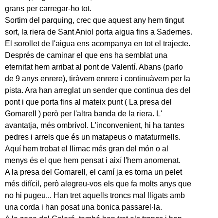
grans per carregar-ho tot.
Sortim del parquing, crec que aquest any hem tingut
sort, la riera de Sant Aniol porta aigua fins a Sadernes.
El sorollet de l'aigua ens acompanya en tot el trajecte.
Després de caminar el que ens ha semblat una
eternitat hem arribat al pont de Valentí. Abans (parlo
de 9 anys enrere), tiràvem enrere i continuàvem per la
pista. Ara han arreglat un sender que continua des del
pont i que porta fins al mateix punt ( La presa del
Gomarell ) però per l'altra banda de la riera. L'
avantatja, més ombrívol. L'inconvenient, hi ha tantes
pedres i arrels que és un matapeus o mataturmells.
Aquí hem trobat el llimac més gran del món o al
menys és el que hem pensat i així l'hem anomenat.
A la presa del Gomarell, el camí ja es torna un pelet
més difícil, però alegreu-vos els que fa molts anys que
no hi pugeu... Han tret aquells troncs mal lligats amb
una corda i han posat una bonica passarel·la.