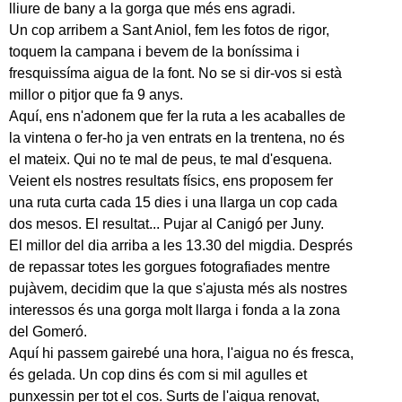
lliure de bany a la gorga que més ens agradi.
Un cop arribem a Sant Aniol, fem les fotos de rigor,
toquem la campana i bevem de la boníssima i
fresquissíma aigua de la font. No se si dir-vos si està
millor o pitjor que fa 9 anys.
Aquí, ens n'adonem que fer la ruta a les acaballes de
la vintena o fer-ho ja ven entrats en la trentena, no és
el mateix. Qui no te mal de peus, te mal d'esquena.
Veient els nostres resultats físics, ens proposem fer
una ruta curta cada 15 dies i una llarga un cop cada
dos mesos. El resultat... Pujar al Canigó per Juny.
El millor del dia arriba a les 13.30 del migdia. Després
de repassar totes les gorgues fotografiades mentre
pujàvem, decidim que la que s'ajusta més als nostres
interessos és una gorga molt llarga i fonda a la zona
del Gomeró.
Aquí hi passem gairebé una hora, l'aigua no és fresca,
és gelada. Un cop dins és com si mil agulles et
punxessin per tot el cos. Surts de l'aigua renovat,