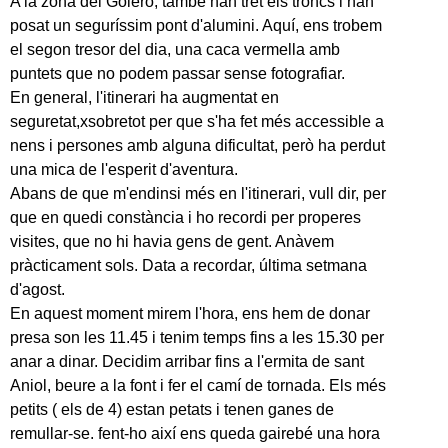
A la zona del Goleró, també han tret els troncs i han
posat un seguríssim pont d'alumini. Aquí, ens trobem
el segon tresor del dia, una caca vermella amb
puntets que no podem passar sense fotografiar.
En general, l'itinerari ha augmentat en
seguretat,xsobretot per que s'ha fet més accessible a
nens i persones amb alguna dificultat, però ha perdut
una mica de l'esperit d'aventura.
Abans de que m'endinsi més en l'itinerari, vull dir, per
que en quedi constància i ho recordi per properes
visites, que no hi havia gens de gent. Anàvem
pràcticament sols. Data a recordar, última setmana
d'agost.
En aquest moment mirem l'hora, ens hem de donar
presa son les 11.45 i tenim temps fins a les 15.30 per
anar a dinar. Decidim arribar fins a l'ermita de sant
Aniol, beure a la font i fer el camí de tornada. Els més
petits ( els de 4) estan petats i tenen ganes de
remullar-se. fent-ho així ens queda gairebé una hora