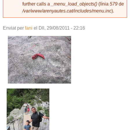
further calls a
_menu_load_objects()
(línia
579
de
/var/www/arenyautes.cat/includes/menu.inc
).
Enviat per
fani
el
Dll, 29/08/2011 - 22:16