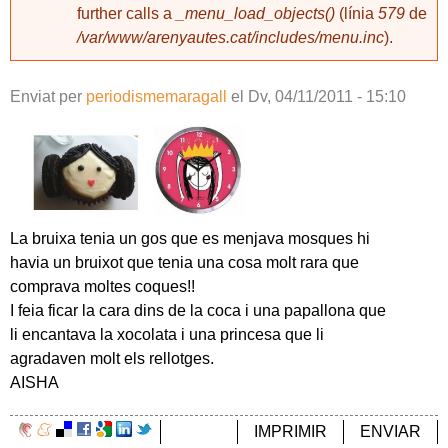
further calls a
_menu_load_objects()
(línia
579
de
/var/www/arenyautes.cat/includes/menu.inc
).
Enviat per
periodismemaragall
el
Dv, 04/11/2011 - 15:10
La bruixa tenia un gos que es menjava mosques hi
havia un bruixot que tenia una cosa molt rara que
comprava moltes coques!!
I feia ficar la cara dins de la coca i una papallona que
li encantava la xocolata i una princesa que li
agradaven molt els rellotges.
AISHA
IMPRIMIR
ENVIAR