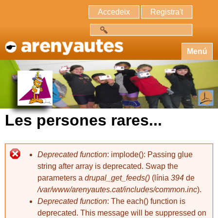
Accedeix
Registra't
Cerca
Menú
Les persones rares...
Deprecated function
: implode(): Passing glue
string after array is deprecated. Swap the
parameters a
drupal_get_feeds()
(línia
394
de
/var/www/arenyautes.cat/includes/common.inc
).
Deprecated function
: The each() function is
deprecated. This message will be suppressed on