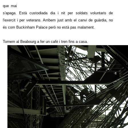
que mai
s'apaga. Està custodiada dia i nit per soldats voluntaris de
l'exercit i per veterans. Arribem just amb el canvi de guàrdia, no
és com Buckinham Palace però no està pas malament.
Tornem al Beabourg a fer un cafè i tren fins a casa.