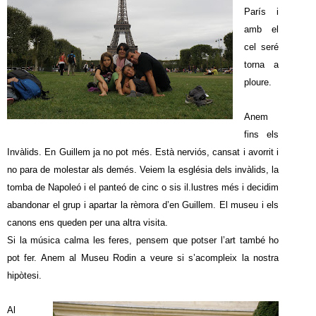
París i
amb el
cel seré
torna a
ploure.
Anem
fins els
Invàlids. En Guillem ja no pot més. Està nerviós, cansat i avorrit i
no para de molestar als demés. Veiem la església dels invàlids, la
tomba de Napoleó i el panteó de cinc o sis il.lustres més i decidim
abandonar el grup i apartar la rèmora d’en Guillem. El museu i els
canons ens queden per una altra visita.
Si la música calma les feres, pensem que potser l’art també ho
pot fer. Anem al Museu Rodin a veure si s’acompleix la nostra
hipòtesi.
Al