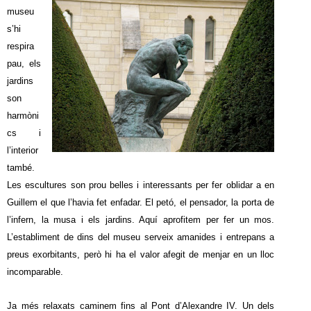
museu
s’hi
respira
pau, els
jardins
son
harmòni
cs i
l’interior
també.
Les escultures son prou belles i interessants per fer oblidar a en
Guillem el que l’havia fet enfadar. El petó, el pensador, la porta de
l’infern, la musa i els jardins. Aquí aprofitem per fer un mos.
L’establiment de dins del museu serveix amanides i entrepans a
preus exorbitants, però hi ha el valor afegit de menjar en un lloc
incomparable.
Ja més relaxats caminem fins al Pont d’Alexandre IV. Un dels