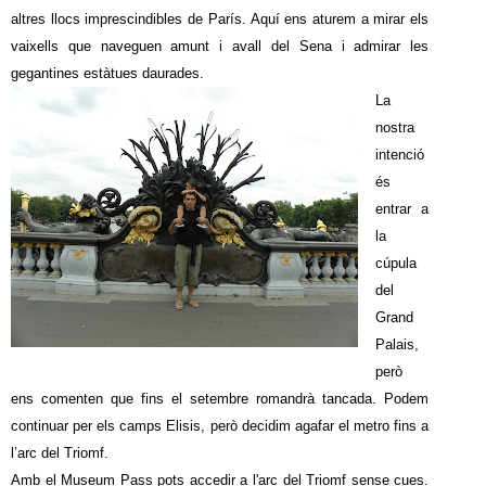
altres llocs imprescindibles de París. Aquí ens aturem a mirar els
vaixells que naveguen amunt i avall del Sena i admirar les
gegantines estàtues daurades.
La
nostra
intenció
és
entrar a
la
cúpula
del
Grand
Palais,
però
ens comenten que fins el setembre romandrà tancada. Podem
continuar per els camps Elisis, però decidim agafar el metro fins a
l’arc del Triomf.
Amb el Museum Pass pots accedir a l'arc del Triomf sense cues.