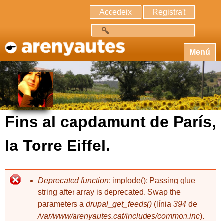
Accedeix
Registra't
Cerca
Menú
Fins al capdamunt de París,
la Torre Eiffel.
Deprecated function
: implode(): Passing glue
string after array is deprecated. Swap the
parameters a
drupal_get_feeds()
(línia
394
de
/var/www/arenyautes.cat/includes/common.inc
).