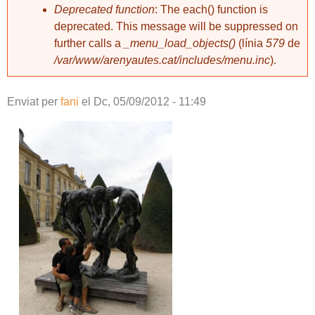
Deprecated function
: The each() function is
deprecated. This message will be suppressed on
further calls a
_menu_load_objects()
(línia
579
de
/var/www/arenyautes.cat/includes/menu.inc
).
Enviat per
fani
el
Dc, 05/09/2012 - 11:49