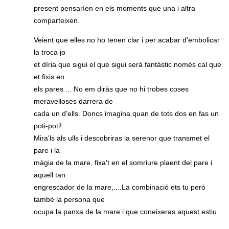
present pensaríen en els moments que una i altra
comparteixen.
Veient que elles no ho tenen clar i per acabar d'embolicar
la troca jo
et díria que sigui el que sigui serà fantàstic només cal que
et fixis en
els pares ... No em diràs que no hi trobes coses
meravelloses darrera de
cada un d'ells. Doncs imagina quan de tots dos en fas un
poti-poti!
Mira'ls als ulls i descobriras la serenor que transmet el
pare i la
màgia de la mare, fixa't en el somriure plaent del pare i
aquell tan
engrescador de la mare,....La combinació ets tu però
també la persona que
ocupa la panxa de la mare i que coneixeras aquest estiu.