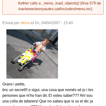
further calls a
_menu_load_objects()
(línia
579
de
/var/www/arenyautes.cat/includes/menu.inc
).
Enviat per
dènia
el
Dc, 04/04/2007 - 15:40
Grans i petits,
tinc un secret!!! o sigui, una cosa que només sé jo i les
persones que m'ho han dit. El voleu saber??? Ah! sou
una colla de tafaners! Que no sabeu que si us el dic ja