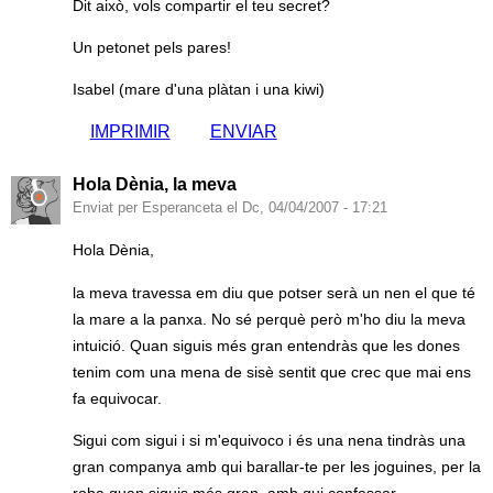
Dit això, vols compartir el teu secret?
Un petonet pels pares!
Isabel (mare d'una plàtan i una kiwi)
IMPRIMIR
ENVIAR
Hola Dènia, la meva
Enviat per Esperanceta el Dc, 04/04/2007 - 17:21
Hola Dènia,
la meva travessa em diu que potser serà un nen el que té
la mare a la panxa. No sé perquè però m'ho diu la meva
intuició. Quan siguis més gran entendràs que les dones
tenim com una mena de sisè sentit que crec que mai ens
fa equivocar.
Sigui com sigui i si m'equivoco i és una nena tindràs una
gran companya amb qui barallar-te per les joguines, per la