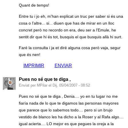
Quant de temps!
Entre tu i jo eh, m'han explicat un truc per saber si és una
cosa o l'altre... si... diuen que has de mirar en un lloc
concret però no recordo on era, deu ser a l'Emule, he
sentit dir que hi és tot, busquis el que busquis allà hi surt.
Faré la consulta i ja et diré alguna cosa però vaja, segur
que és nen!
IMPRIMIR
ENVIAR
Pues no sé que te diga ,
Enviat per MPilar el Dij, 05/04/2007 - 08:52
Pues no sé que te diga , Denia.... yo en tu lugar no me
fiaría nada de lo que te digamos las personas mayores
que parece que lo sabemos todo.... pero si un brujo
vestido de blanco les ha dicho a la Roser y al Rafa algo....
igual acierta.... LO mejor es que pegues la oreja a la