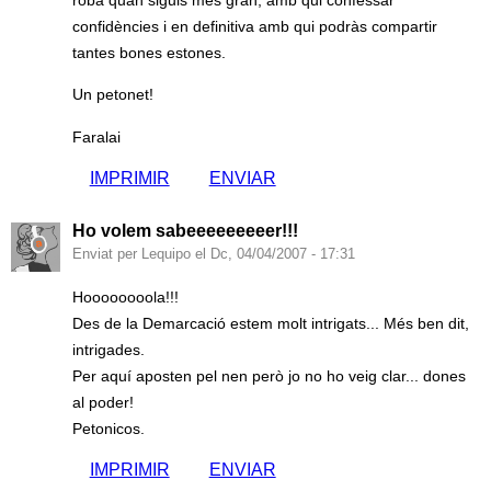
roba quan siguis més gran, amb qui confessar
confidències i en definitiva amb qui podràs compartir
tantes bones estones.
Un petonet!
Faralai
IMPRIMIR
ENVIAR
Ho volem sabeeeeeeeeer!!!
Enviat per Lequipo el Dc, 04/04/2007 - 17:31
Hoooooooola!!!
Des de la Demarcació estem molt intrigats... Més ben dit,
intrigades.
Per aquí aposten pel nen però jo no ho veig clar... dones
al poder!
Petonicos.
IMPRIMIR
ENVIAR