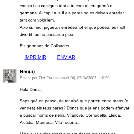
cansin i us castiguin tant a tu com al teu germà o
germana. Al cap i a la fi els pares no es deixen enredar
tant com voldríem.
Això si, rieu, jugueu, i enredeu tot el que podeu, és molt
divertit, us ho passareu pipa.
Els germans de Collsacreu
IMPRIMIR
ENVIAR
Nen(a)
Enviat per Tiet Carabassa el Dij, 05/04/2007 - 10:59
Hola Dènia,
Saps què en penso, de tot això que porten entre mans (o
ventres) els teus pares? Doncs que ja ens podem afanyar
a buscar noms de nena: Vilanova, Cornudella, Lleida,
Alcúdia, Manresa, Vila-rodona...
M'ho diu un sisè sentit que em donen les sopes de