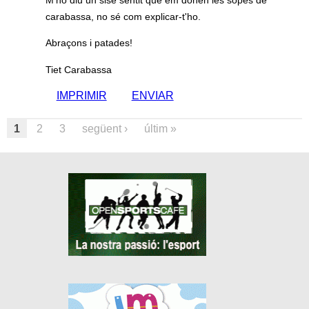
carabassa, no sé com explicar-t'ho.
Abraçons i patades!
Tiet Carabassa
IMPRIMIR
ENVIAR
1
2
3
següent ›
últim »