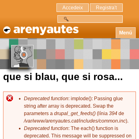
Accedeix
Registra't
Cerca
Menú
que si blau, que si rosa...
Deprecated function
: implode(): Passing glue
string after array is deprecated. Swap the
parameters a
drupal_get_feeds()
(línia
394
de
/var/www/arenyautes.cat/includes/common.inc
).
Deprecated function
: The each() function is
deprecated. This message will be suppressed on