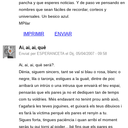
pancha y que esperes noticias. Y de paso ve pensando en
nombres que sean fáciles de recordar, corteos y
universales. Un besico azul.
MPilar
IMPRIMIR
ENVIAR
Ai, ai, ai, què
Enviat per ESPERANCETA el Dij, 05/04/2007 - 09:58
Ai, ai, ai, què serà?.
Dènia, siguem sincers, tant se val si blau o rosa, blanc o
negre, lila o taronja, estigues a la guait, dintre de poc
arribarà un intrús o una intrusa que envairà el teu espai,
pensaràs que els pares ja no et dediquen tan de temps
com tu voldries. Més endavant no tenint prou amb això,
t'agafarà les teves joguines, et guixarà els teus dibuixos i
es farà la víctima perquè els pares et renyin a tu.
Sigues forta, tingues paciència i quan arribi el moment
seràs tu qui torni al poder....bé fins que els pares es