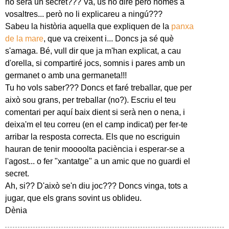
no serà un secret??? Va, us ho diré però només a
vosaltres... però no li explicareu a ningú???
Sabeu la història aquella que expliquen de la
panxa
de la mare
, que va creixent i... Doncs ja sé què
s'amaga. Bé, vull dir que ja m'han explicat, a cau
d'orella, si compartiré jocs, somnis i pares amb un
germanet o amb una germaneta!!!
Tu ho vols saber??? Doncs et faré treballar, que per
això sou grans, per treballar (no?). Escriu el teu
comentari per aquí baix dient si serà nen o nena, i
deixa'm el teu correu (en el camp indicat) per fer-te
arribar la resposta correcta. Els que no escriguin
hauran de tenir moooolta paciència i esperar-se a
l'agost... o fer "xantatge" a un amic que no guardi el
secret.
Ah, si?? D'això se'n diu joc??? Doncs vinga, tots a
jugar, que els grans sovint us oblideu.
Dènia