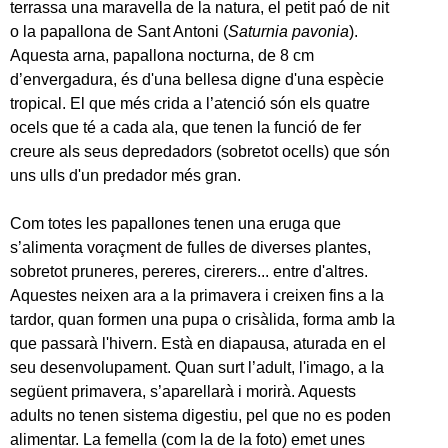
terrassa una maravella de la natura, el petit paó de nit
o la papallona de Sant Antoni (
Saturnia pavonia
).
Aquesta arna, papallona nocturna, de 8 cm
d’envergadura, és d'una bellesa digne d'una espècie
tropical. El que més crida a l’atenció són els quatre
ocels que té a cada ala, que tenen la funció de fer
creure als seus depredadors (sobretot ocells) que són
uns ulls d'un predador més gran.
Com totes les papallones tenen una eruga que
s’alimenta voraçment de fulles de diverses plantes,
sobretot pruneres, pereres, cirerers... entre d'altres.
Aquestes neixen ara a la primavera i creixen fins a la
tardor, quan formen una pupa o crisàlida, forma amb la
que passarà l'hivern. Està en diapausa, aturada en el
seu desenvolupament. Quan surt l’adult, l'imago, a la
següent primavera, s’aparellarà i morirà. Aquests
adults no tenen sistema digestiu, pel que no es poden
alimentar. La femella (com la de la foto) emet unes