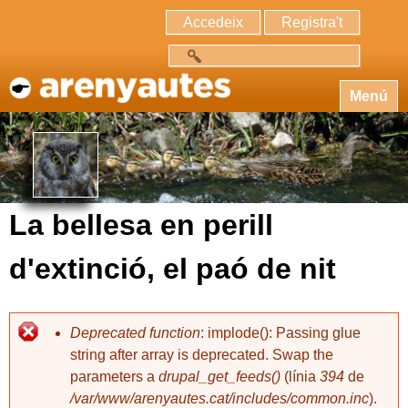
Accedeix
Registra't
Cerca
Menú
La bellesa en perill
d'extinció, el paó de nit
Deprecated function
: implode(): Passing glue
string after array is deprecated. Swap the
parameters a
drupal_get_feeds()
(línia
394
de
/var/www/arenyautes.cat/includes/common.inc
).