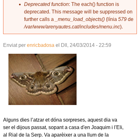
Deprecated function
: The each() function is
deprecated. This message will be suppressed on
further calls a
_menu_load_objects()
(línia
579
de
/var/www/arenyautes.cat/includes/menu.inc
).
Enviat per
enricbadosa
el
Dll, 24/03/2014 - 22:59
Alguns dies l’atzar et dóna sorpreses, aquest dia va
ser el dijous passat, sopant a casa d'en Joaquim i l'Eli,
al Rial de la Serp. Va aparèixer a una llum de la