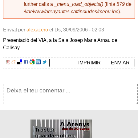
further calls a
_menu_load_objects()
(línia
579
de
/var/www/arenyautes.cat/includes/menu.inc
).
Enviat per
alexacero
el
Ds, 30/09/2006 - 02:03
Presentació del VIA, a la Sala Josep Maria Arnau del
Calisay.
IMPRIMIR
ENVIAR