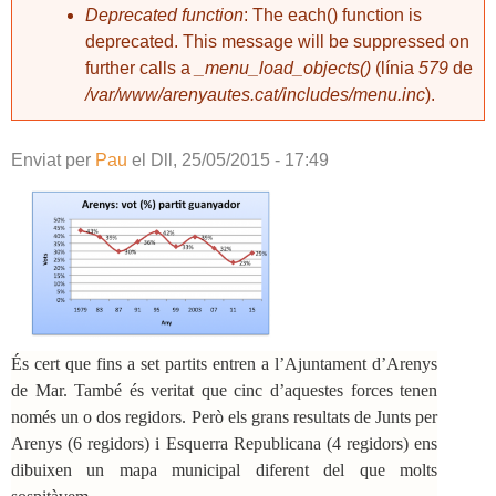
Deprecated function
: The each() function is
deprecated. This message will be suppressed on
further calls a
_menu_load_objects()
(línia
579
de
/var/www/arenyautes.cat/includes/menu.inc
).
Enviat per
Pau
el
Dll, 25/05/2015 - 17:49
És cert que fins a set partits entren a l’Ajuntament d’Arenys
de Mar. També és veritat que cinc d’aquestes forces tenen
només un o dos regidors. Però els grans resultats de Junts per
Arenys (6 regidors) i Esquerra Republicana (4 regidors) ens
dibuixen un mapa municipal diferent del que molts