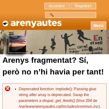
Accedeix
Registra't
Cerca
Menú
Arenys fragmentat? Sí,
però no n’hi havia per tant!
Deprecated function
: implode(): Passing glue
string after array is deprecated. Swap the
parameters a
drupal_get_feeds()
(línia
394
de
/var/www/arenyautes.cat/includes/common.inc
).