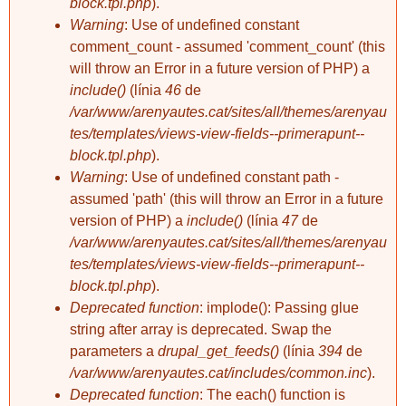
block.tpl.php
).
Warning
: Use of undefined constant
comment_count - assumed 'comment_count' (this
will throw an Error in a future version of PHP) a
include()
(línia
46
de
/var/www/arenyautes.cat/sites/all/themes/arenyau
tes/templates/views-view-fields--primerapunt--
block.tpl.php
).
Warning
: Use of undefined constant path -
assumed 'path' (this will throw an Error in a future
version of PHP) a
include()
(línia
47
de
/var/www/arenyautes.cat/sites/all/themes/arenyau
tes/templates/views-view-fields--primerapunt--
block.tpl.php
).
Deprecated function
: implode(): Passing glue
string after array is deprecated. Swap the
parameters a
drupal_get_feeds()
(línia
394
de
/var/www/arenyautes.cat/includes/common.inc
).
Deprecated function
: The each() function is