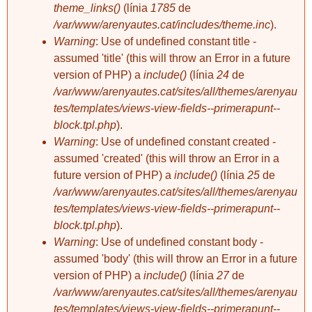
theme_links()
(línia
1785
de
/var/www/arenyautes.cat/includes/theme.inc
).
Warning
: Use of undefined constant title -
assumed 'title' (this will throw an Error in a future
crisalide
crisalide
Fira d'Artesania
FIRA-MERCAT DE
version of PHP) a
include()
(línia
24
de
L'EURO
/var/www/arenyautes.cat/sites/all/themes/arenyau
DIUMENGE 5
tes/templates/views-view-fields--primerapunt--
D'AGOST
block.tpl.php
).
Warning
: Use of undefined constant created -
FIRA ARTESANIA
assumed 'created' (this will throw an Error in a
Aquest mes no hem
future version of PHP) a
include()
(línia
25
de
tingut gaire sort
/var/www/arenyautes.cat/sites/all/themes/arenyau
amb el temps. 22
tes/templates/views-view-fields--primerapunt--
persones molt
crisalide
valentes es van
block.tpl.php
).
FIRA ARTESANIA
atrevir a parar el
Warning
: Use of undefined constant body -
seu article, però ho
assumed 'body' (this will throw an Error in a future
van fer fins a mitja
version of PHP) a
include()
(línia
27
de
tarda.
/var/www/arenyautes.cat/sites/all/themes/arenyau
tes/templates/views-view-fields--primerapunt--