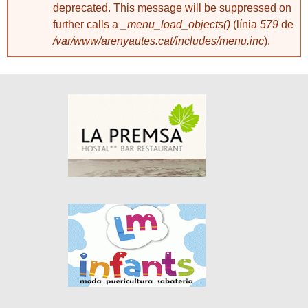
deprecated. This message will be suppressed on
further calls a
_menu_load_objects()
(línia
579
de
/var/www/arenyautes.cat/includes/menu.inc
).