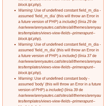
block.tpl.php
).
Esperem que el
mes que ve el
Warning
: Use of undefined constant field_m_dia -
temps ens
assumed 'field_m_dia' (this will throw an Error in
acompanyi!
a future version of PHP) a
include()
(línia
29
de
/var/www/arenyautes.cat/sites/all/themes/arenyau
tes/templates/views-view-fields--primerapunt--
block.tpl.php
).
Warning
: Use of undefined constant field_m_dia -
assumed 'field_m_dia' (this will throw an Error in
a future version of PHP) a
include()
(línia
37
de
/var/www/arenyautes.cat/sites/all/themes/arenyau
tes/templates/views-view-fields--primerapunt--
block.tpl.php
).
Warning
: Use of undefined constant body -
assumed 'body' (this will throw an Error in a future
version of PHP) a
include()
(línia
39
de
/var/www/arenyautes.cat/sites/all/themes/arenyau
tes/templates/views-view-fields--primerapunt--