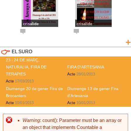
crisalide
crisalide
Torna la Fira
23 i 24 DE MARÇ,
d'Artesania
NATURALIA, FIRA
+
DE TERAPIES
EL SURO
23 i 24 DE MARÇ,
NATURALIA, FIRA DE
FIRA D'ARTESANIA
TERAPIES
Acte
28/01/2013
Acte
17/03/2013
Diumenge 20 de gener Fira de
Diumenge 13 de gener Fira
crisalide
crisalide
NATURALIA FIRA
Fira del
Brocanters
d'Artesania
DE TERÀPIES
col·leccionisme i
Acte
10/01/2013
Acte
10/01/2013
brocanters
Warning
: count(): Parameter must be an array or
an object that implements Countable a