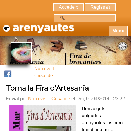
Accedeix
Registra't
Cerca
Menú
Nou i vell -
Crisalide
Torna la Fira d'Artesania
Enviat per
Nou i vell - Crisalide
el Dm, 01/04/2014 - 23:22
Benvolguts i
volgudes
arenyautes, us hem
tingut una mica