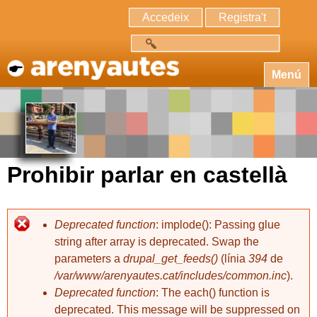
Accedeix
Registra't
Cerca
Menú
Prohibir parlar en castellà
Deprecated function
: implode(): Passing glue
string after array is deprecated. Swap the
parameters a
drupal_get_feeds()
(línia
394
de
/var/www/arenyautes.cat/includes/common.inc
).
Deprecated function
: The each() function is
deprecated. This message will be suppressed on