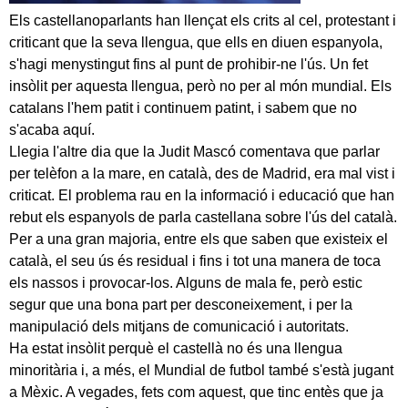
Els castellanoparlants han llençat els crits al cel, protestant i
criticant que la seva llengua, que ells en diuen espanyola,
s'hagi menystingut fins al punt de prohibir-ne l'ús. Un fet
insòlit per aquesta llengua, però no per al món mundial. Els
catalans l'hem patit i continuem patint, i sabem que no
s'acaba aquí.
Llegia l'altre dia que la Judit Mascó comentava que parlar
per telèfon a la mare, en català, des de Madrid, era mal vist i
criticat. El problema rau en la informació i educació que han
rebut els espanyols de parla castellana sobre l'ús del català.
Per a una gran majoria, entre els que saben que existeix el
català, el seu ús és residual i fins i tot una manera de toca
els nassos i provocar-los. Alguns de mala fe, però estic
segur que una bona part per desconeixement, i per la
manipulació dels mitjans de comunicació i autoritats.
Ha estat insòlit perquè el castellà no és una llengua
minoritària i, a més, el Mundial de futbol també s'està jugant
a Mèxic. A vegades, fets com aquest, que tinc entès que ja