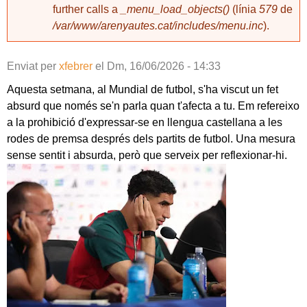
further calls a
_menu_load_objects()
(línia
579
de
/var/www/arenyautes.cat/includes/menu.inc
).
Enviat per
xfebrer
el
Dm, 16/06/2026 - 14:33
Aquesta setmana, al Mundial de futbol, s'ha viscut un fet
absurd que només se'n parla quan t'afecta a tu. Em refereixo
a la prohibició d'expressar-se en llengua castellana a les
rodes de premsa després dels partits de futbol. Una mesura
sense sentit i absurda, però que serveix per reflexionar-hi.