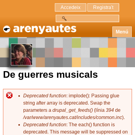
Accedeix
Registra't
Cerca
Menú
De guerres musicals
Deprecated function
: implode(): Passing glue
string after array is deprecated. Swap the
parameters a
drupal_get_feeds()
(línia
394
de
/var/www/arenyautes.cat/includes/common.inc
).
Deprecated function
: The each() function is
deprecated. This message will be suppressed on