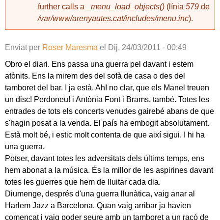
further calls a
_menu_load_objects()
(línia
579
de
/var/www/arenyautes.cat/includes/menu.inc
).
Enviat per
Roser Maresma
el
Dij, 24/03/2011 - 00:49
Obro el diari. Ens passa una guerra pel davant i estem
atònits. Ens la mirem des del sofà de casa o des del
tamboret del bar. I ja està. Ah! no clar, que els Manel treuen
un disc! Perdoneu! i Antònia Font i Brams, també. Totes les
entrades de tots els concerts venudes gairebé abans de que
s'hagin posat a la venda. El país ha embogit absolutament.
Està molt bé, i estic molt contenta de que així sigui. I hi ha
una guerra.
Potser, davant totes les adversitats dels últims temps, ens
hem abonat a la música. És la millor de les aspirines davant
totes les guerres que hem de lluitar cada dia.
Diumenge, després d'una guerra llunàtica, vaig anar al
Harlem Jazz a Barcelona. Quan vaig arribar ja havien
començat i vaig poder seure amb un tamboret a un racó de