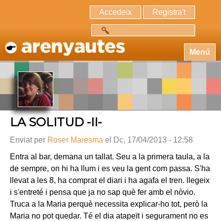
Accedeix
Registra't
Cerca
Menú
LA SOLITUD -II-
Enviat per
Roser Maresma
el Dc, 17/04/2013 - 12:58
Entra al bar, demana un tallat. Seu a la primera taula, a la
de sempre, on hi ha llum i es veu la gent com passa. S'ha
llevat a les 8, ha comprat el diari i ha agafa el tren. llegeix
i s'entreté i pensa que ja no sap què fer amb el nòvio.
Truca a la Maria perquè necessita explicar-ho tot, però la
Maria no pot quedar. Té el dia atapeït i segurament no es