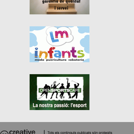
ella. Estava tot el
dia connectat per si
Mentre tot això
de cas ella també
passava, els
s’hi connectava.
habituals no hi
faltaven pas! Els
Rèien, xerraven,
músics, que només
sopaven, feien
inclouen el “volaré”
copes, es
dins el seu
connectaven,
repertori, la
tornaven a riure, a
“sinyiori, sinyiora”
xerrar, a sopar.
que puja a Premià,
el que ven kleenex,
Quan ens tornarem
la senyora que
a veure?
porta tot el viatge
M’agradaria veure-
dormint amb la
la cada dia. Vaig a
boca oberta, el que
buscar-la a casa.
ronca de tan en tan,
D’avui no passa.
el que no s’ha
dutxat al matí, el de
Però no
la bicicleta, el del
m’atreveixo, no
cotxet, el de la
n’estic segur de
maleta, el yonki, el
que ho vulgui.
borratxo... i tants i