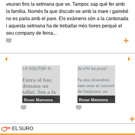
veuran fins la setmana que ve. Tampoc sap què fer amb
la família. Només fa que discutir-se amb la mare i gairebé
no es parla amb el pare. Els exàmens són a la cantonada
i aquesta setmana ha de treballar més hores perquè el
seu company de feina...
+
LA SOLITUD -II-
Ja n'hi ha prou!
Entra al bar,
Fa dos divendres
demana un
vam anar al concert
tallat. Seu a la
de Sanjosex, un
primera taula,
dels grans d'aquest
Roser Maresma
Roser Maresma
país, de fet
a la de sempre,
LA SOLITUD -II-
Ja n'hi ha prou!
segurament, un
on hi ha llum i
Lluís Llach de les
es veu la gent
+
noves generacions,
com passa.
no per l'estil
EL SURO
musical, ni tampoc
S'ha llevat a les