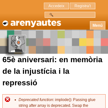
Accedeix
Registra't
Cerca
Menú
65è aniversari: en memòria
de la injustícia i la
repressió
Deprecated function
: implode(): Passing glue
string after array is deprecated. Swap the