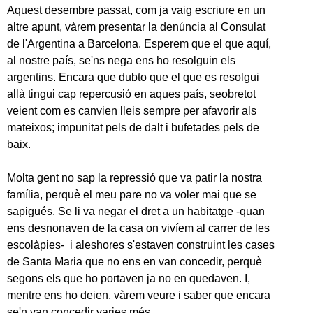
Aquest desembre passat, com ja vaig escriure en un
altre apunt, vàrem presentar la denúncia al Consulat
de l'Argentina a Barcelona. Esperem que el que aquí,
al nostre país, se'ns nega ens ho resolguin els
argentins. Encara que dubto que el que es resolgui
allà tingui cap repercusió en aques país, seobretot
veient com es canvien lleis sempre per afavorir als
mateixos; impunitat pels de dalt i bufetades pels de
baix.
Molta gent no sap la repressió que va patir la nostra
família, perquè el meu pare no va voler mai que se
sapigués. Se li va negar el dret a un habitatge -quan
ens desnonaven de la casa on vivíem al carrer de les
escolàpies- i aleshores s'estaven construint les cases
de Santa Maria que no ens en van concedir, perquè
segons els que ho portaven ja no en quedaven. I,
mentre ens ho deien, vàrem veure i saber que encara
se'n van concedir varies més.