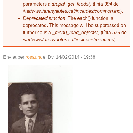
parameters a
drupal_get_feeds()
(línia
394
de
/var/www/arenyautes.cat/includes/common.inc
).
Deprecated function
: The each() function is
deprecated. This message will be suppressed on
further calls a
_menu_load_objects()
(línia
579
de
/var/www/arenyautes.cat/includes/menu.inc
).
Enviat per
rosaura
el
Dv, 14/02/2014 - 19:38