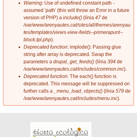
Warning
: Use of undefined constant path -
sabien que la
loteria del càncer
assumed 'path' (this will throw an Error in a future
Voldria buscar
tard o d'hora els hi
culpables que n’hi
version of PHP) a
include()
(línia
47
de
acabaria robant.
ha, perquè, amb la
/var/www/arenyautes.cat/sites/all/themes/arenyau
meva bona fe, vaig
tes/templates/views-view-fields--primerapunt--
Ells tres ens van
confiar en els que
anar deixant, un
block.tpl.php
).
aleshores eran
rere l'altre,
l’Alcalde, el
Deprecated function
: implode(): Passing glue
ordenadament,
Regidor
string after array is deprecated. Swap the
respectant el torn,
d’Urbanisme i el
parameters a
drupal_get_feeds()
(línia
394
de
com feien cada
“Secretario”. Tots
tarda que jugaven
/var/www/arenyautes.cat/includes/common.inc
).
ells cobraven dels
al dòmino als
impostos que
Deprecated function
: The each() function is
jubilats, al Centre o
paguem tots
deprecated. This message will be suppressed on
al Caliu.
nosaltres.
further calls a
_menu_load_objects()
(línia
579
de
En Quicu i l'Agustí
/var/www/arenyautes.cat/includes/menu.inc
).
ja han deixat de
cantar
Quan vaig caure el
l'Internacional o de
Sr. Vinyes i el que
recitar Andaluces
aleshores era
de Jaén... bé, o al
regidor, crec que de
menys ja no els
Sanitat, hem van