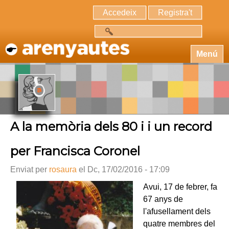
Accedeix
Registra't
Cerca
Menú
A la memòria dels 80 i i un record
per Francisca Coronel
Enviat per
rosaura
el Dc, 17/02/2016 - 17:09
Avui, 17 de febrer, fa
67 anys de
l'afusellament dels
quatre membres del