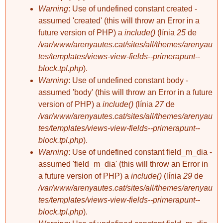
Pidemunt
memòria de la
Consulat de
Warning
: Use of undefined constant created -
injustícia i la
l'Argentina
assumed 'created' (this will throw an Error in a
repressió
future version of PHP) a
include()
(línia
25
de
/var/www/arenyautes.cat/sites/all/themes/arenyau
Caure a la Riera
tes/templates/views-view-fields--primerapunt--
m'ha sortit molt car
block.tpl.php
).
Aquests dies m’he
Warning
: Use of undefined constant body -
trobat a molta gent
assumed 'body' (this will throw an Error in a future
que m’ha preguntat
rosaura
rosaura
version of PHP) a
include()
(línia
27
de
si era veritat el que
Caure a la Riera
Aniversari
deia l’Agenda
/var/www/arenyautes.cat/sites/all/themes/arenyau
m'ha sortit molt
d’aquest mes de
car
tes/templates/views-view-fields--primerapunt--
juny. Que he hagut
block.tpl.php
).
de pagar a
l’assegurança de
Warning
: Use of undefined constant field_m_dia -
TRES AMICS FINS
l’Ajuntament
assumed 'field_m_dia' (this will throw an Error in
EL FINAL
d'Arenys de Mar les
a future version of PHP) a
include()
(línia
29
de
costes del judici
/var/www/arenyautes.cat/sites/all/themes/arenyau
Els tres cavallers
que el jutge em va
condemnar, amb un
tes/templates/views-view-fields--primerapunt--
Tres amics, tres
maxim de MIL–
rosaura
block.tpl.php
).
maneres d'entendre
CINC-CENTS euros.
TRES AMICS FINS