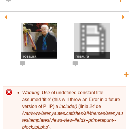
rosaura
rosaura
fossar 2014
A la memòria dels
Al cor i a la
80 i i un record
memòria
+
per Francisca
sempre!!!
Coronel
Warning
: Use of undefined constant title -
assumed 'title' (this will throw an Error in a future
version of PHP) a
include()
(línia
24
de
/var/www/arenyautes.cat/sites/all/themes/arenyau
tes/templates/views-view-fields--primerapunt--
rosaura
rosaura
Joaquim Puig i
65è aniversari: en
Denúncia al
block.tpl.php
).